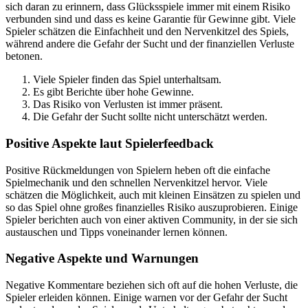
sich daran zu erinnern, dass Glücksspiele immer mit einem Risiko
verbunden sind und dass es keine Garantie für Gewinne gibt. Viele
Spieler schätzen die Einfachheit und den Nervenkitzel des Spiels,
während andere die Gefahr der Sucht und der finanziellen Verluste
betonen.
Viele Spieler finden das Spiel unterhaltsam.
Es gibt Berichte über hohe Gewinne.
Das Risiko von Verlusten ist immer präsent.
Die Gefahr der Sucht sollte nicht unterschätzt werden.
Positive Aspekte laut Spielerfeedback
Positive Rückmeldungen von Spielern heben oft die einfache
Spielmechanik und den schnellen Nervenkitzel hervor. Viele
schätzen die Möglichkeit, auch mit kleinen Einsätzen zu spielen und
so das Spiel ohne großes finanzielles Risiko auszuprobieren. Einige
Spieler berichten auch von einer aktiven Community, in der sie sich
austauschen und Tipps voneinander lernen können.
Negative Aspekte und Warnungen
Negative Kommentare beziehen sich oft auf die hohen Verluste, die
Spieler erleiden können. Einige warnen vor der Gefahr der Sucht