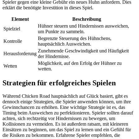
Spieler gegen eine kleine Gebühr ein neues Huhn anfordern. Dies
erklärt die benötigte Investition in dieses Spiel.
Element
Beschreibung
Hühner steuern und Hindernissen ausweichen,
Spielziel
um Punkte zu sammeln.
Begrenzte Steuerung des Hühnchens,
Kontrolle
hauptsächlich Ausweichen.
Zunehmende Geschwindigkeit und Häufigkeit
Herausforderung
der Hindernisse.
Möglichkeit, auf den Erfolg der Hühner zu
Wetten
wetten.
Strategien für erfolgreiches Spielen
Während Chicken Road hauptsächlich auf Glück basiert, gibt es
dennoch einige Strategien, die Spieler anwenden können, um ihre
Gewinnchancen zu erhöhen. Eine wichtige Strategie ist es, das
Timing beim Ausweichen zu perfektionieren. Spieler sollten darauf
achten, sich rechtzeitig vor Hindernissen zu bewegen, um
Kollisionen zu vermeiden. Es ist außerdem ratsam, mit kleineren
Einsätzen zu beginnen, um das Spiel zu lernen und ein Gefühl für
die Risiken zu bekommen. Erfahrene Spieler empfehlen, die