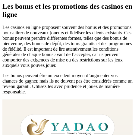
Les bonus et les promotions des casinos en
ligne
Les casinos en ligne proposent souvent des bonus et des promotions
pour attirer de nouveaux joueurs et fidéliser les clients existants. Ces
bonus peuvent prendre différentes formes, telles que des bonus de
bienvenue, des bonus de dépôt, des tours gratuits et des programmes
de fidélité. Il est important de lire attentivement les conditions
générales de chaque bonus avant de l’accepter, car ils peuvent
comporter des exigences de mise ou des restrictions sur les jeux
auxquels vous pouvez jouer.
Les bonus peuvent être un excellent moyen d’augmenter vos
chances de gagner, mais ils ne doivent pas être considérés comme un
revenu garanti. Utilisez-les avec prudence et jouez de manière
responsable.