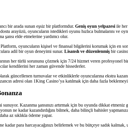
cı bir arada sunan eşsiz bir platformdur.
Geniş oyun yelpazesi
ile her
 dostu arayüzü, oyuncuların istedikleri oyunu hızlıca bulmalarını ve oyna
a şansı elde etmelerine yardımcı olur.
Platform, oyuncuların kişisel ve finansal bilgilerini korumak için en son
nculara adil bir oyun deneyimi sunar.
Lisanslı ve düzenlenmiş
bir casino
arının her türlü sorununu çözmek için 7/24 hizmet veren profesyonel bir
ıcılar kendilerini her zaman güvende hissederler.
arak güncellenen turnuvalar ve etkinliklerle oyuncularına ekstra kazanm
kazancın adresi olan 1King Casino’ya katılmak için daha fazla bekleme
Bonanza
i sunuyor. Kazanma şansınızı artırmak için bu oyunda dikkat etmeniz ge
nun ne kadar kazandırdığını bilmek, daha bilinçli bahisler yapmanıza y
 daha az sıklıkla ödeme yapar.
 kadar para harcayacağınızı belirlemek ve bu bütçeye sadık kalmak, uzu