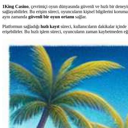
1King Casino
, çevrimiçi oyun dünyasında güvenli ve hızlı bir deneyi
sağlayabilirler. Bu erişim süreci, oyuncuların kişisel bilgilerini kor
aynı zamanda
güvenli bir oyun ortamı
sağlar.
Platformun sağladığı
hızlı kayıt
süreci, kullanıcıların dakikalar içinde
erişebilirler. Bu hızlı işlem süreci, oyuncuların zaman kaybetmeden eğ