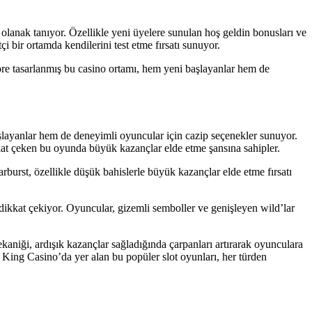
olanak tanıyor. Özellikle yeni üyelere sunulan hoş geldin bonusları ve
çi bir ortamda kendilerini test etme fırsatı sunuyor.
göre tasarlanmış bu casino ortamı, hem yeni başlayanlar hem de
şlayanlar hem de deneyimli oyuncular için cazip seçenekler sunuyor.
kkat çeken bu oyunda büyük kazançlar elde etme şansına sahipler.
tarburst, özellikle düşük bahislerle büyük kazançlar elde etme fırsatı
 dikkat çekiyor. Oyuncular, gizemli semboller ve genişleyen wild’lar
kaniği, ardışık kazançlar sağladığında çarpanları artırarak oyunculara
 King Casino’da yer alan bu popüler slot oyunları, her türden