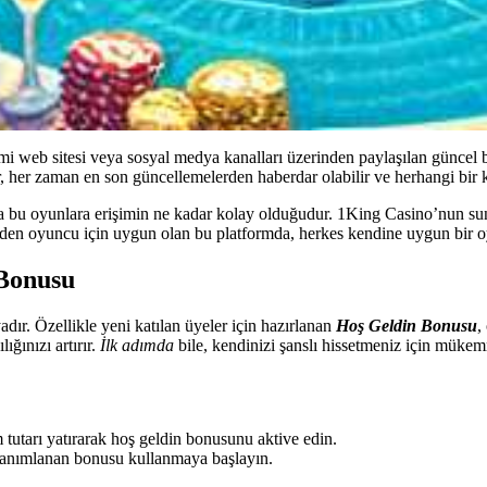
i web sitesi veya sosyal medya kanalları üzerinden paylaşılan güncel ba
, her zaman en son güncellemelerden haberdar olabilir ve herhangi bir 
a bu oyunlara erişimin ne kadar kolay olduğudur. 1King Casino’nun sund
den oyuncu için uygun olan bu platformda, herkes kendine uygun bir oy
Bonusu
adır. Özellikle yeni katılan üyeler için hazırlanan
Hoş Geldin Bonusu
,
ğınızı artırır.
İlk adımda
bile, kendinizi şanslı hissetmeniz için mükemm
 tutarı yatırarak hoş geldin bonusunu aktive edin.
a tanımlanan bonusu kullanmaya başlayın.