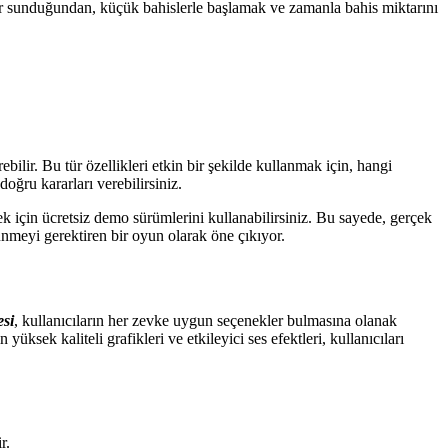
er sunduğundan, küçük bahislerle başlamak ve zamanla bahis miktarını
ebilir. Bu tür özellikleri etkin bir şekilde kullanmak için, hangi
oğru kararları verebilirsiniz.
mek için ücretsiz demo sürümlerini kullanabilirsiniz. Bu sayede, gerçek
ünmeyi gerektiren bir oyun olarak öne çıkıyor.
esi
, kullanıcıların her zevke uygun seçenekler bulmasına olanak
üksek kaliteli grafikleri ve etkileyici ses efektleri, kullanıcıları
r.