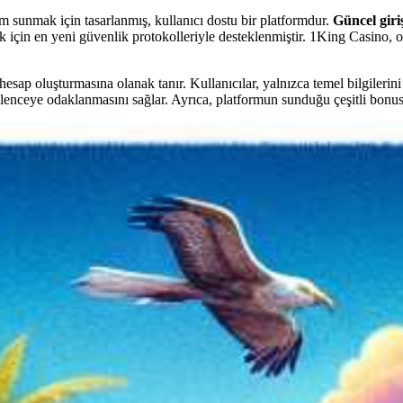
m sunmak için tasarlanmış, kullanıcı dostu bir platformdur.
Güncel giri
umak için en yeni güvenlik protokolleriyle desteklenmiştir. 1King Casin
 hesap oluşturmasına olanak tanır. Kullanıcılar, yalnızca temel bilgilerin
lenceye odaklanmasını sağlar. Ayrıca, platformun sunduğu çeşitli bonusl