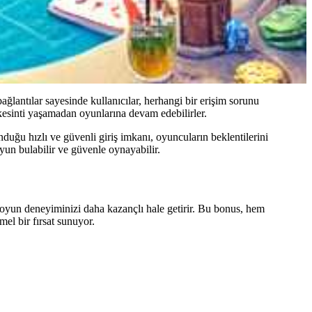
ğlantılar sayesinde kullanıcılar, herhangi bir erişim sorunu
kesinti yaşamadan oyunlarına devam edebilirler.
uğu hızlı ve güvenli giriş imkanı, oyuncuların beklentilerini
un bulabilir ve güvenle oynayabilir.
 oyun deneyiminizi daha kazançlı hale getirir. Bu bonus, hem
el bir fırsat sunuyor.