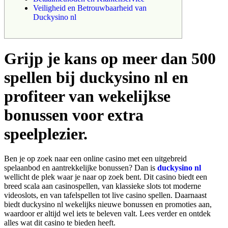
Veiligheid en Betrouwbaarheid van
Duckysino nl
Grijp je kans op meer dan 500
spellen bij duckysino nl en
profiteer van wekelijkse
bonussen voor extra
speelplezier.
Ben je op zoek naar een online casino met een uitgebreid
spelaanbod en aantrekkelijke bonussen? Dan is
duckysino nl
wellicht de plek waar je naar op zoek bent. Dit casino biedt een
breed scala aan casinospellen, van klassieke slots tot moderne
videoslots, en van tafelspellen tot live casino spellen. Daarnaast
biedt duckysino nl wekelijks nieuwe bonussen en promoties aan,
waardoor er altijd wel iets te beleven valt. Lees verder en ontdek
alles wat dit casino te bieden heeft.