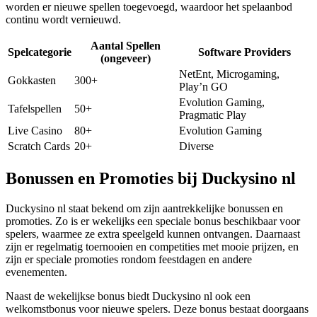
worden er nieuwe spellen toegevoegd, waardoor het spelaanbod
continu wordt vernieuwd.
Aantal Spellen
Spelcategorie
Software Providers
(ongeveer)
NetEnt, Microgaming,
Gokkasten
300+
Play’n GO
Evolution Gaming,
Tafelspellen
50+
Pragmatic Play
Live Casino
80+
Evolution Gaming
Scratch Cards
20+
Diverse
Bonussen en Promoties bij Duckysino nl
Duckysino nl staat bekend om zijn aantrekkelijke bonussen en
promoties. Zo is er wekelijks een speciale bonus beschikbaar voor
spelers, waarmee ze extra speelgeld kunnen ontvangen. Daarnaast
zijn er regelmatig toernooien en competities met mooie prijzen, en
zijn er speciale promoties rondom feestdagen en andere
evenementen.
Naast de wekelijkse bonus biedt Duckysino nl ook een
welkomstbonus voor nieuwe spelers. Deze bonus bestaat doorgaans