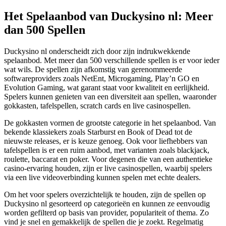
Het Spelaanbod van Duckysino nl: Meer
dan 500 Spellen
Duckysino nl onderscheidt zich door zijn indrukwekkende
spelaanbod. Met meer dan 500 verschillende spellen is er voor ieder
wat wils. De spellen zijn afkomstig van gerenommeerde
softwareproviders zoals NetEnt, Microgaming, Play’n GO en
Evolution Gaming, wat garant staat voor kwaliteit en eerlijkheid.
Spelers kunnen genieten van een diversiteit aan spellen, waaronder
gokkasten, tafelspellen, scratch cards en live casinospellen.
De gokkasten vormen de grootste categorie in het spelaanbod. Van
bekende klassiekers zoals Starburst en Book of Dead tot de
nieuwste releases, er is keuze genoeg. Ook voor liefhebbers van
tafelspellen is er een ruim aanbod, met varianten zoals blackjack,
roulette, baccarat en poker. Voor degenen die van een authentieke
casino-ervaring houden, zijn er live casinospellen, waarbij spelers
via een live videoverbinding kunnen spelen met echte dealers.
Om het voor spelers overzichtelijk te houden, zijn de spellen op
Duckysino nl gesorteerd op categorieën en kunnen ze eenvoudig
worden gefilterd op basis van provider, populariteit of thema. Zo
vind je snel en gemakkelijk de spellen die je zoekt. Regelmatig