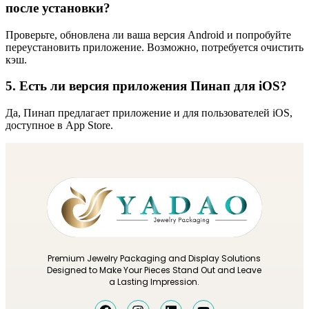
после установки?
Проверьте, обновлена ли ваша версия Android и попробуйте
переустановить приложение. Возможно, потребуется очистить
кэш.
5. Есть ли версия приложения Пинап для iOS?
Да, Пинап предлагает приложение и для пользователей iOS,
доступное в App Store.
Premium Jewelry Packaging and Display Solutions
Designed to Make Your Pieces Stand Out and Leave
a Lasting Impression.