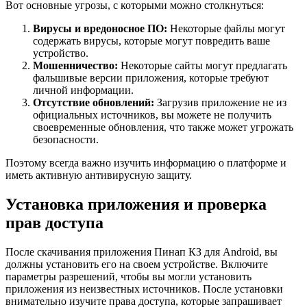
Вот основные угрозы, с которыми можно столкнуться:
Вирусы и вредоносное ПО:
Некоторые файлы могут
содержать вирусы, которые могут повредить ваше
устройство.
Мошенничество:
Некоторые сайты могут предлагать
фальшивые версии приложения, которые требуют
личной информации.
Отсутствие обновлений:
Загрузив приложение не из
официальных источников, вы можете не получить
своевременные обновления, что также может угрожать
безопасности.
Поэтому всегда важно изучить информацию о платформе и
иметь активную антивирусную защиту.
Установка приложения и проверка
прав доступа
После скачивания приложения Пинап КЗ для Android, вы
должны установить его на своем устройстве. Включите
параметры разрешений, чтобы вы могли установить
приложения из неизвестных источников. После установки
внимательно изучите права доступа, которые запрашивает