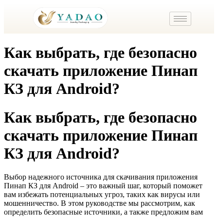
Как выбрать, где безопасно
скачать приложение Пинап
КЗ для Android?
Как выбрать, где безопасно
скачать приложение Пинап
КЗ для Android?
Выбор надежного источника для скачивания приложения
Пинап КЗ для Android – это важный шаг, который поможет
вам избежать потенциальных угроз, таких как вирусы или
мошенничество. В этом руководстве мы рассмотрим, как
определить безопасные источники, а также предложим вам