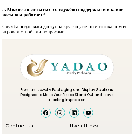
5. Можно ли связаться со службой поддержки и в какие
часы она работает?
Служба поддержки доступна круглосуточно и готова помочь
игрокам с любыми вопросами.
Premium Jewelry Packaging and Display Solutions
Designed to Make Your Pieces Stand Out and Leave
a Lasting Impression.
Contact Us
Useful Links