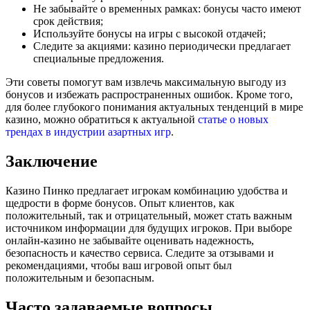
Не забывайте о временных рамках: бонусы часто имеют
срок действия;
Используйте бонусы на игры с высокой отдачей;
Следите за акциями: казино периодически предлагает
специальные предложения.
Эти советы помогут вам извлечь максимальную выгоду из
бонусов и избежать распространенных ошибок. Кроме того,
для более глубокого понимания актуальных тенденций в мире
казино, можно обратиться к актуальной
статье о новых
трендах в индустрии азартных игр
.
Заключение
Казино Пинко предлагает игрокам комбинацию удобства и
щедрости в форме бонусов. Опыт клиентов, как
положительный, так и отрицательный, может стать важным
источником информации для будущих игроков. При выборе
онлайн-казино не забывайте оценивать надежность,
безопасность и качество сервиса. Следите за отзывами и
рекомендациями, чтобы ваш игровой опыт был
положительным и безопасным.
Часто задаваемые вопросы