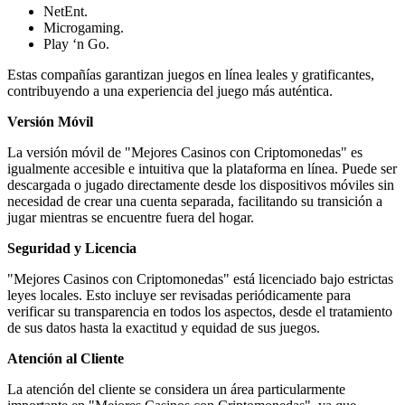
NetEnt.
Microgaming.
Play ‘n Go.
Estas compañías garantizan juegos en línea leales y gratificantes,
contribuyendo a una experiencia del juego más auténtica.
Versión Móvil
La versión móvil de "Mejores Casinos con Criptomonedas" es
igualmente accesible e intuitiva que la plataforma en línea. Puede ser
descargada o jugado directamente desde los dispositivos móviles sin
necesidad de crear una cuenta separada, facilitando su transición a
jugar mientras se encuentre fuera del hogar.
Seguridad y Licencia
"Mejores Casinos con Criptomonedas" está licenciado bajo estrictas
leyes locales. Esto incluye ser revisadas periódicamente para
verificar su transparencia en todos los aspectos, desde el tratamiento
de sus datos hasta la exactitud y equidad de sus juegos.
Atención al Cliente
La atención del cliente se considera un área particularmente