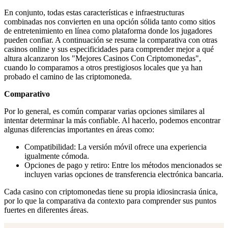
En conjunto, todas estas características e infraestructuras
combinadas nos convierten en una opción sólida tanto como sitios
de entretenimiento en línea como plataforma donde los jugadores
pueden confiar. A continuación se resume la comparativa con otras
casinos online y sus especificidades para comprender mejor a qué
altura alcanzaron los "Mejores Casinos Con Criptomonedas",
cuando lo comparamos a otros prestigiosos locales que ya han
probado el camino de las criptomoneda.
Comparativo
Por lo general, es común comparar varias opciones similares al
intentar determinar la más confiable. Al hacerlo, podemos encontrar
algunas diferencias importantes en áreas como:
Compatibilidad: La versión móvil ofrece una experiencia
igualmente cómoda.
Opciones de pago y retiro: Entre los métodos mencionados se
incluyen varias opciones de transferencia electrónica bancaria.
Cada casino con criptomonedas tiene su propia idiosincrasia única,
por lo que la comparativa da contexto para comprender sus puntos
fuertes en diferentes áreas.