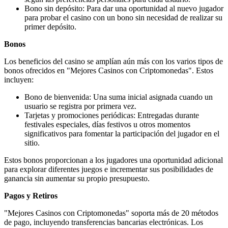
Bono sin depósito: Para dar una oportunidad al nuevo jugador
para probar el casino con un bono sin necesidad de realizar su
primer depósito.
Bonos
Los beneficios del casino se amplían aún más con los varios tipos de
bonos ofrecidos en "Mejores Casinos con Criptomonedas". Estos
incluyen:
Bono de bienvenida: Una suma inicial asignada cuando un
usuario se registra por primera vez.
Tarjetas y promociones periódicas: Entregadas durante
festivales especiales, días festivos u otros momentos
significativos para fomentar la participación del jugador en el
sitio.
Estos bonos proporcionan a los jugadores una oportunidad adicional
para explorar diferentes juegos e incrementar sus posibilidades de
ganancia sin aumentar su propio presupuesto.
Pagos y Retiros
"Mejores Casinos con Criptomonedas" soporta más de 20 métodos
de pago, incluyendo transferencias bancarias electrónicas. Los