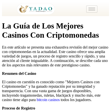
La Guía de Los Mejores
Casinos Con Criptomonedas
En este artículo se presenta una exhaustiva revisión del mejor casino
con criptomonedas en la actualidad. Este casino ofrece una amplia
variedad de juegos, un proceso de registro sencillo y rápido, y una
atención al cliente inigualable. A continuación, se describe cada uno
de los aspectos más relevantes de este prestigioso casino.
Resumen del Casino
El casino en cuestión es conocido como "Mejores Casinos con
Criptomonedas" y ha ganado reputación por su integridad y
transparencia. Con una vasta gama de juegos disponibles,
incluyendo tragamonedas, ruletas, blackjack y mucho más, este
casino tiene algo para
bitcoin casinos
todos los jugadores.
Proceso de Registro