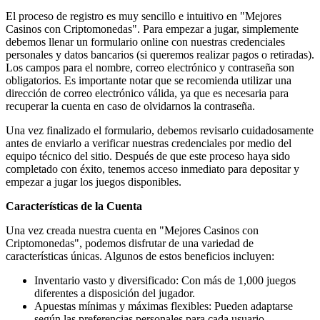
El proceso de registro es muy sencillo e intuitivo en "Mejores
Casinos con Criptomonedas". Para empezar a jugar, simplemente
debemos llenar un formulario online con nuestras credenciales
personales y datos bancarios (si queremos realizar pagos o retiradas).
Los campos para el nombre, correo electrónico y contraseña son
obligatorios. Es importante notar que se recomienda utilizar una
dirección de correo electrónico válida, ya que es necesaria para
recuperar la cuenta en caso de olvidarnos la contraseña.
Una vez finalizado el formulario, debemos revisarlo cuidadosamente
antes de enviarlo a verificar nuestras credenciales por medio del
equipo técnico del sitio. Después de que este proceso haya sido
completado con éxito, tenemos acceso inmediato para depositar y
empezar a jugar los juegos disponibles.
Características de la Cuenta
Una vez creada nuestra cuenta en "Mejores Casinos con
Criptomonedas", podemos disfrutar de una variedad de
características únicas. Algunos de estos beneficios incluyen:
Inventario vasto y diversificado: Con más de 1,000 juegos
diferentes a disposición del jugador.
Apuestas mínimas y máximas flexibles: Pueden adaptarse
según las preferencias personales para cada usuario.