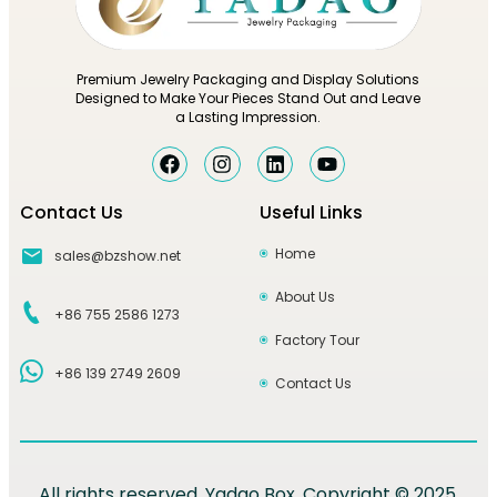
Premium Jewelry Packaging and Display Solutions
Designed to Make Your Pieces Stand Out and Leave
a Lasting Impression.
Contact Us
Useful Links
Home
sales@bzshow.net
About Us
+86 755 2586 1273
Factory Tour
+86 139 2749 2609
Contact Us
All rights reserved. Yadao Box. Copyright © 2025.