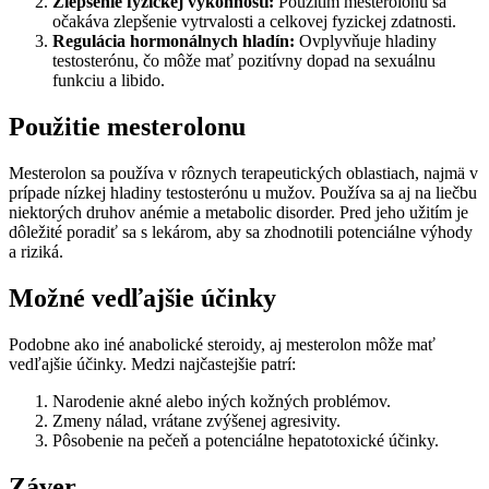
Zlepšenie fyzickej výkonnosti:
Použitím mesterolonu sa
očakáva zlepšenie vytrvalosti a celkovej fyzickej zdatnosti.
Regulácia hormonálnych hladín:
Ovplyvňuje hladiny
testosterónu, čo môže mať pozitívny dopad na sexuálnu
funkciu a libido.
Použitie mesterolonu
Mesterolon sa používa v rôznych terapeutických oblastiach, najmä v
prípade nízkej hladiny testosterónu u mužov. Používa sa aj na liečbu
niektorých druhov anémie a metabolic disorder. Pred jeho užitím je
dôležité poradiť sa s lekárom, aby sa zhodnotili potenciálne výhody
a riziká.
Možné vedľajšie účinky
Podobne ako iné anabolické steroidy, aj mesterolon môže mať
vedľajšie účinky. Medzi najčastejšie patrí:
Narodenie akné alebo iných kožných problémov.
Zmeny nálad, vrátane zvýšenej agresivity.
Pôsobenie na pečeň a potenciálne hepatotoxické účinky.
Záver