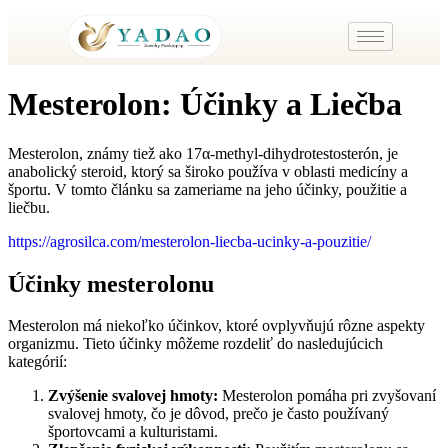
Mesterolon: Účinky a Liečba
Mesterolon, známy tiež ako 17α-methyl-dihydrotestosterón, je
anabolický steroid, ktorý sa široko používa v oblasti medicíny a
športu. V tomto článku sa zameriame na jeho účinky, použitie a
liečbu.
https://agrosilca.com/mesterolon-liecba-ucinky-a-pouzitie/
Účinky mesterolonu
Mesterolon má niekoľko účinkov, ktoré ovplyvňujú rôzne aspekty
organizmu. Tieto účinky môžeme rozdeliť do nasledujúcich
kategórií:
Zvýšenie svalovej hmoty:
Mesterolon pomáha pri zvyšovaní
svalovej hmoty, čo je dôvod, prečo je často používaný
športovcami a kulturistami.