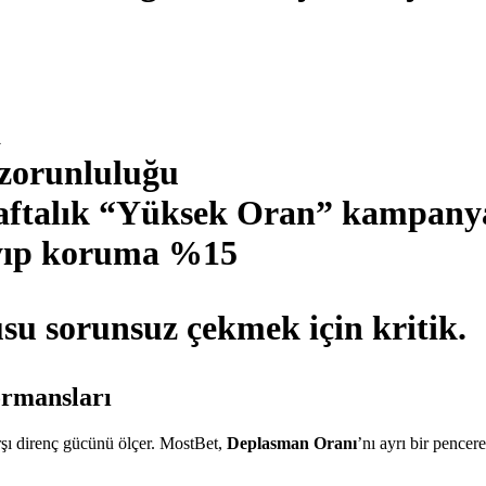
a
 zorunluluğu
aftalık “Yüksek Oran” kampany
ayıp koruma %15
usu sorunsuz çekmek için kritik.
ormansları
rşı direnç gücünü ölçer. MostBet,
Deplasman Oranı
’nı ayrı bir pencer