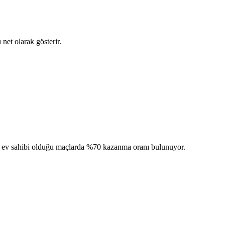
net olarak gösterir.
 ev sahibi olduğu maçlarda %70 kazanma oranı bulunuyor.