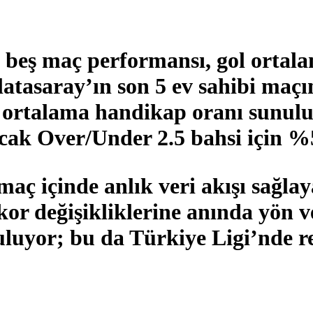
 beş maç performansı, gol ortalam
alatasaray’ın son 5 ev sahibi m
ortalama handikap oranı sunuluy
ncak
Over/Under 2.5
bahsi için %5
maç içinde anlık veri akışı sağla
 skor değişikliklerine anında yön 
luyor; bu da Türkiye Ligi’nde re