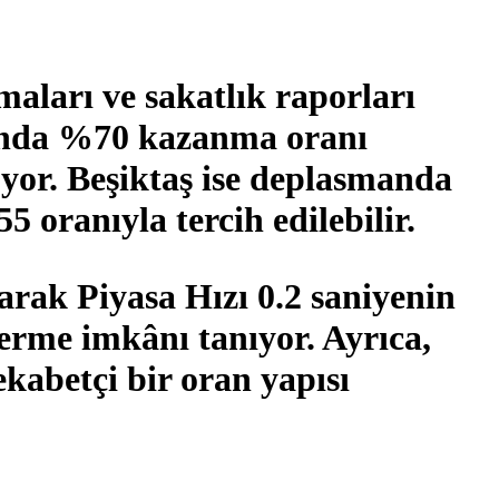
aları ve sakatlık raporları
açında %70 kazanma oranı
or. Beşiktaş ise deplasmanda
5 oranıyla tercih edilebilir.
yarak
Piyasa Hızı
0.2 saniyenin
verme imkânı tanıyor. Ayrıca,
kabetçi bir oran yapısı