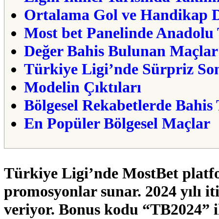
Ortalama Gol ve Handikap D
Most bet Panelinde Anadolu 
Değer Bahis Bulunan Maçlar
Türkiye Ligi’nde Sürpriz So
Modelin Çıktıları
Bölgesel Rekabetlerde Bahis 
En Popüler Bölgesel Maçlar
Türkiye Ligi’nde MostBet platfor
promosyonlar sunar. 2024 yılı it
veriyor. Bonus kodu “TB2024” il