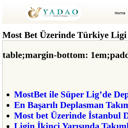
Home
Most Bet Üzerinde Türkiye Ligi
table;margin-bottom: 1em;padd
MostBet ile Süper Lig’de De
En Başarılı Deplasman Takım
Most bet Üzerinde İstanbul D
Ligin İkinci Yarısında Takıml