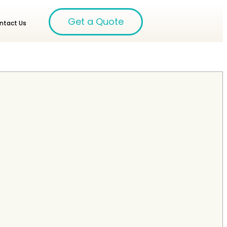
Get a Quote
ntact Us