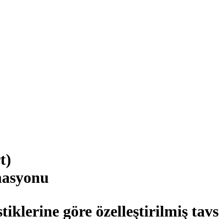
t)
nasyonu
stiklerine göre özelleştirilmiş tavs