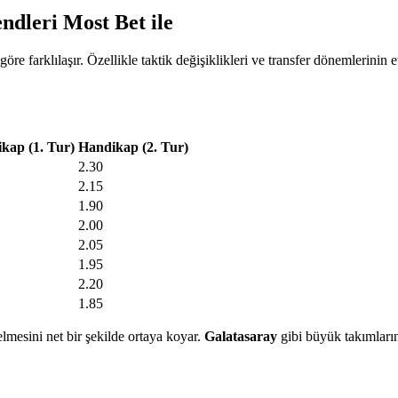
ndleri Most Bet ile
 göre farklılaşır. Özellikle taktik değişiklikleri ve transfer dönemlerinin
kap (1. Tur)
Handikap (2. Tur)
2.30
2.15
1.90
2.00
2.05
1.95
2.20
1.85
elmesini net bir şekilde ortaya koyar.
Galatasaray
gibi büyük takımların 