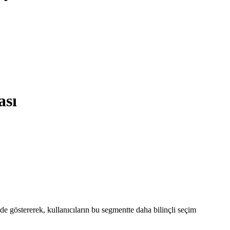
ası
ede göstererek, kullanıcıların bu segmentte daha bilinçli seçim