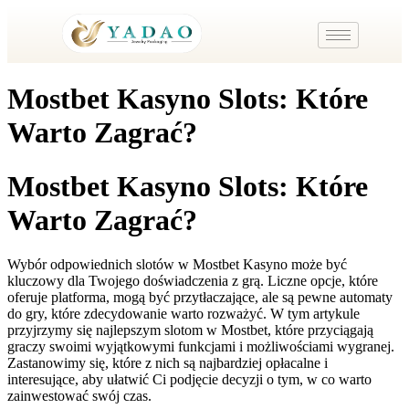
Mostbet Kasyno Slots: Które
Warto Zagrać?
Mostbet Kasyno Slots: Które
Warto Zagrać?
Wybór odpowiednich slotów w Mostbet Kasyno może być
kluczowy dla Twojego doświadczenia z grą. Liczne opcje, które
oferuje platforma, mogą być przytłaczające, ale są pewne automaty
do gry, które zdecydowanie warto rozważyć. W tym artykule
przyjrzymy się najlepszym slotom w Mostbet, które przyciągają
graczy swoimi wyjątkowymi funkcjami i możliwościami wygranej.
Zastanowimy się, które z nich są najbardziej opłacalne i
interesujące, aby ułatwić Ci podjęcie decyzji o tym, w co warto
zainwestować swój czas.