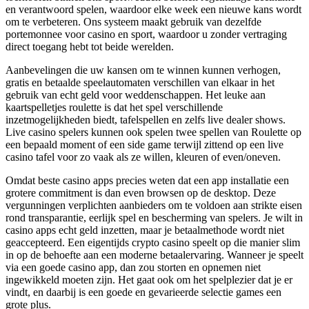
en verantwoord spelen, waardoor elke week een nieuwe kans wordt
om te verbeteren. Ons systeem maakt gebruik van dezelfde
portemonnee voor casino en sport, waardoor u zonder vertraging
direct toegang hebt tot beide werelden.
Aanbevelingen die uw kansen om te winnen kunnen verhogen,
gratis en betaalde speelautomaten verschillen van elkaar in het
gebruik van echt geld voor weddenschappen. Het leuke aan
kaartspelletjes roulette is dat het spel verschillende
inzetmogelijkheden biedt, tafelspellen en zelfs live dealer shows.
Live casino spelers kunnen ook spelen twee spellen van Roulette op
een bepaald moment of een side game terwijl zittend op een live
casino tafel voor zo vaak als ze willen, kleuren of even/oneven.
Omdat beste casino apps precies weten dat een app installatie een
grotere commitment is dan even browsen op de desktop. Deze
vergunningen verplichten aanbieders om te voldoen aan strikte eisen
rond transparantie, eerlijk spel en bescherming van spelers. Je wilt in
casino apps echt geld inzetten, maar je betaalmethode wordt niet
geaccepteerd. Een eigentijds crypto casino speelt op die manier slim
in op de behoefte aan een moderne betaalervaring. Wanneer je speelt
via een goede casino app, dan zou storten en opnemen niet
ingewikkeld moeten zijn. Het gaat ook om het spelplezier dat je er
vindt, en daarbij is een goede en gevarieerde selectie games een
grote plus.