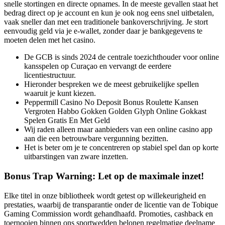
snelle stortingen en directe opnames. In de meeste gevallen staat het
bedrag direct op je account en kun je ook nog eens snel uitbetalen,
vaak sneller dan met een traditionele bankoverschrijving. Je stort
eenvoudig geld via je e-wallet, zonder daar je bankgegevens te
moeten delen met het casino.
De GCB is sinds 2024 de centrale toezichthouder voor online
kansspelen op Curaçao en vervangt de eerdere
licentiestructuur.
Hieronder bespreken we de meest gebruikelijke spellen
waaruit je kunt kiezen.
Peppermill Casino No Deposit Bonus Roulette Kansen
Vergroten Habbo Gokken Golden Glyph Online Gokkast
Spelen Gratis En Met Geld
Wij raden alleen maar aanbieders van een online casino app
aan die een betrouwbare vergunning bezitten.
Het is beter om je te concentreren op stabiel spel dan op korte
uitbarstingen van zware inzetten.
Bonus Trap Warning: Let op de maximale inzet!
Elke titel in onze bibliotheek wordt getest op willekeurigheid en
prestaties, waarbij de transparantie onder de licentie van de Tobique
Gaming Commission wordt gehandhaafd. Promoties, cashback en
toernooien binnen ons sportwedden belonen regelmatige deelname