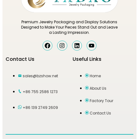
Premium Jewelry Packaging and Display Solutions
Designed to Make Your Pieces Stand Out and Leave
a Lasting Impression.
Contact Us
Useful Links
sales@bzshow.net
Home
About Us
+86 755 2586 1273
Factory Tour
+86 139 2749 2609
Contact Us