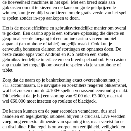
de hoeveelheid machines in het spel. Met een breed scala aan
gokkasten om uit te kiezen en de kans om grote geldprijzen te
winnen, kun je er altijd voor kiezen om de gratis versie van het spel
te spelen zonder in-app aankopen te doen.
Het is de meest efficiënte en gebruiksvriendelijke manier om overal
te gokken. Een casino app is een software-oplossing die directe en
geoptimaliseerde toegang tot een online casino via een mobiel
apparaat (smartphone of tablet) mogelijk maakt. Ook kun je
eenvoudig bonussen claimen of stortingen en opnames doen. De
beste casino apps voor Android en iOS hebben een snelle,
gebruiksvriendelijke interface en een breed spelaanbod. Een casino
app maakt het mogelijk om overal te spelen via je smartphone of
tablet.
Zorg dat de naam op je bankrekening exact overeenkomt met je
711-accountnaam. De navigatie en zoekfilters reageren bliksemsnel,
wat het zoeken door de 4.100+ spellen verrassend eenvoudig maakt.
Dit betekent dat je bij een storting van €100 niet €3.000, maar tot
wel €60.000 moet inzetten op roulette of blackjack.
De kansen kunnen om de paar seconden veranderen, dus snel
handelen en tegelijkertijd rationeel blijven is cruciaal. Live wedden
voegt nog een extra dimensie van spanning toe, maar vereist focus
en discipline. Elke regel is ontworpen om eerlijkheid, veiligheid en