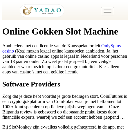
Online Gokken Slot Machine
Aanbieders met een licentie van de Kansspelautoriteit
OnlySpins
casino
(Ksa) mogen legaal online kansspelen aanbieden. Ja, het
gebruik van online casino apps is legaal in Nederland voor personen
van 18 jaar en ouder. Zo weet je dat je speelt bij een veilige
aanbieder waar toezicht op is door een gokautoriteit. Kies alleen
apps van casino’s met een geldige licentie.
Software Providers
Zorg dat je deze hebt voordat je grote bedragen stort. CoinFutures is
een crypto gokplatform van CoinPoker waar je met hefbomen tot
1000x kunt speculeren op fictieve prijsbewegingen van… Onze
Bitpanda review is gebaseerd op diepgaande praktijktests door
financiële experts, waarbij we zelf een account hebben geopend …
Bij SlotMonkey zijn e-wallets volledig geïntegreerd in de app, met