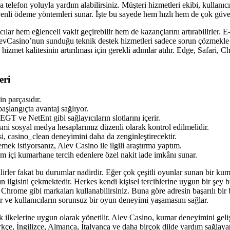
telefon yoluyla yardım alabilirsiniz. Müşteri hizmetleri ekibi, kullanı
güvenli ödeme yöntemleri sunar. İşte bu sayede hem hızlı hem de çok güvenl
lar hem eğlenceli vakit geçirebilir hem de kazançlarını artırabilirler. E
levCasino’nun sunduğu teknik destek hizmetleri sadece sorun çözmekle 
ve hizmet kalitesinin artırılması için gerekli adımlar atılır. Edge, Safar
eri
n parçasıdır.
aşlangıçta avantaj sağlıyor.
T ve NetEnt gibi sağlayıcıların slotlarını içerir.
smi sosyal medya hesaplarımız düzenli olarak kontrol edilmelidir.
si, casino_clean deneyimini daha da zenginleştirecektir.
ek istiyorsanız, Alev Casino ile ilgili araştırma yaptım.
im içi kumarhane tercih edenlere özel nakit iade imkânı sunar.
irler fakat bu durumlar nadirdir. Eğer çok çeşitli oyunlar sunan bir kum
 ilgisini çekmektedir. Herkes kendi kişisel tercihlerine uygun bir şey 
a, Chrome gibi markaları kullanabilirsiniz. Buna göre adresin başarılı b
 ve kullanıcıların sorunsuz bir oyun deneyimi yaşamasını sağlar.
ilik ilkelerine uygun olarak yönetilir. Alev Casino, kumar deneyimini geli
 Türkçe, İngilizce, Almanca, İtalyanca ve daha birçok dilde yardım sağlay