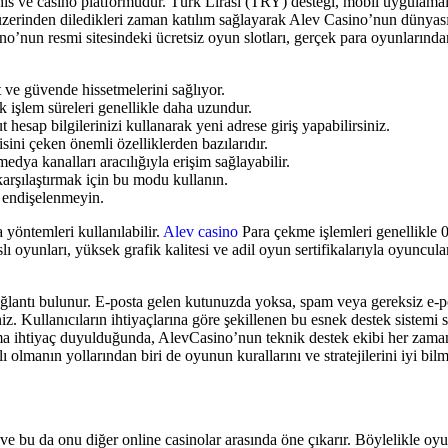
ahis ve casino platformudur. Türk Lirası (TRY) desteği, mobil uygulamala
erinden diledikleri zaman katılım sağlayarak Alev Casino’nun dünyasına a
nun resmi sitesindeki ücretsiz oyun slotları, gerçek para oyunlarından 
 ve güvende hissetmelerini sağlıyor.
k işlem süreleri genellikle daha uzundur.
t hesap bilgilerinizi kullanarak yeni adrese giriş yapabilirsiniz.
sini çeken önemli özelliklerden bazılarıdır.
ya kanalları aracılığıyla erişim sağlayabilir.
 karşılaştırmak için bu modu kullanın.
, endişelenmeyin.
 yöntemleri kullanılabilir.
Alev casino
Para çekme işlemleri genellikle 0
 oyunları, yüksek grafik kalitesi ve adil oyun sertifikalarıyla oyuncul
bağlantı bulunur. E-posta gelen kutunuzda yoksa, spam veya gereksiz e-p
iniz. Kullanıcıların ihtiyaçlarına göre şekillenen bu esnek destek sistem
a ihtiyaç duyulduğunda, AlevCasino’nun teknik destek ekibi her zaman h
 olmanın yollarından biri de oyunun kurallarını ve stratejilerini iyi bilm
 ve bu da onu diğer online casinolar arasında öne çıkarır. Böylelikle o