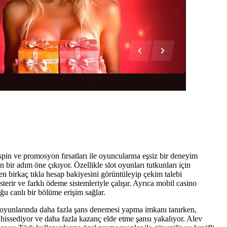
 spin ve promosyon fırsatları ile oyuncularına eşsiz bir deneyim
ir adım öne çıkıyor. Özellikle slot oyunları tutkunları için
nden birkaç tıkla hesap bakiyesini görüntüleyip çekim talebi
terir ve farklı ödeme sistemleriyle çalışır. Ayrıca mobil casino
uğu canlı bir bölüme erişim sağlar.
t oyunlarında daha fazla şans denemesi yapma imkanı tanırken,
e hissediyor ve daha fazla kazanç elde etme şansı yakalıyor. Alev