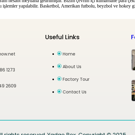
ram hesabı meydana getirilmiştir. Bizim çevrim içi kumarhane para çe
lı işlemler yapılabilir. Basketbol, Amerikan futbolu, beyzbol ve hokey
Useful Links
F
how.net
Home
About Us
86 1273
Factory Tour
749 2609
Contact Us
ll rights reserved. Yadao Box. Copyright © 2025.