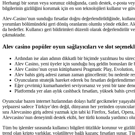
Herhangi bir sorun veya sorunuz olduğunda, canlı destek, e-posta veya 
bilgilerinin gizliliğini korumak için en son teknolojileri kullanır ve 
Alev-Casino’nun sunduğu fırsatlar doğru değerlendirildiğinde, kullanıcı
yorumları bölümündeki geri dönüş oranlarını olumlu yönde etkiler. A
da hedefler. Kullanıcı geri bildirimleri düzenli olarak değerlendirilir 
çıkmaktadır.
Alev casino popüler oyun sağlayıcıları ve slot seçenekl
Ardından ise alan adının dikkatli bir biçimde yazılması bu süreci
Alev Casino, yeni üyeler için sunduğu hoş geldin bonusları ile b
Alev Casino’nun oyun kütüphanesi Pragmatic Play, Evolution, EG
Alev bahis giriş adresi zaman zaman güncellenir; bu nedenle re
Oyuncuların stratejik hareket ederek bu fırsatları değerlendirme
Eğer çevrimiçi kumarhaneleri seviyorsanız ve yeni bir tane denem
Platformda yer alan aylık cashback fırsatları, yüksek bahis çevr
Oyuncular bazen internet hızlarından dolayı hafif gecikmeler yaşayabil
yelpazesi sadece Türkiye’den değil, dünyanın her yerinden oyuncuların
sıra Alevcasino giriş adresi yazmak için tabi ki Firefox, Safari, Oper
Alevcasino’nun deneyimli destek ekibi, her türlü konuda yardımcı olur
Tüm bu işlemler sırasında kullanıcı bilgileri titizlikle korunur ve gizl
trend olan kripto varlıklar, volatiliteye bağlı kazanç fırsatları sunar.