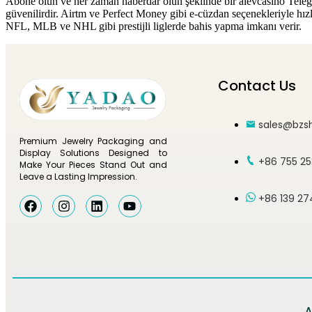
Abone olun ve her zaman haberdar olun şeklinde bir alevcasino Teleg
güvenilirdir. Airtm ve Perfect Money gibi e-cüzdan seçenekleriyle hız
NFL, MLB ve NHL gibi prestijli liglerde bahis yapma imkanı verir.
Contact Us
sales@bzs
Premium Jewelry Packaging and
Display Solutions Designed to
+86 755 25
Make Your Pieces Stand Out and
Leave a Lasting Impression.
+86 139 2
A