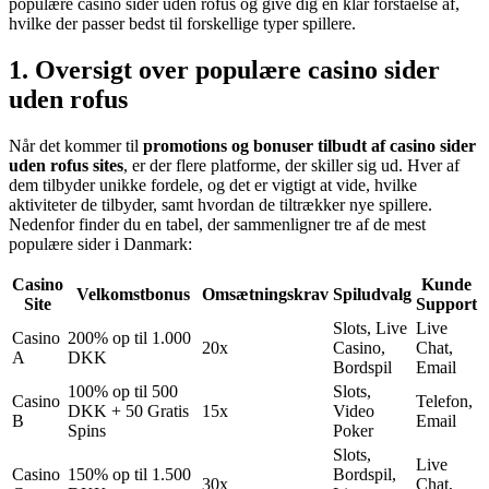
populære casino sider uden rofus og give dig en klar forståelse af,
hvilke der passer bedst til forskellige typer spillere.
1. Oversigt over populære casino sider
uden rofus
Når det kommer til
promotions og bonuser tilbudt af casino sider
uden rofus sites
, er der flere platforme, der skiller sig ud. Hver af
dem tilbyder unikke fordele, og det er vigtigt at vide, hvilke
aktiviteter de tilbyder, samt hvordan de tiltrækker nye spillere.
Nedenfor finder du en tabel, der sammenligner tre af de mest
populære sider i Danmark:
Casino
Kunde
Velkomstbonus
Omsætningskrav
Spiludvalg
Site
Support
Slots, Live
Live
Casino
200% op til 1.000
20x
Casino,
Chat,
A
DKK
Bordspil
Email
100% op til 500
Slots,
Casino
Telefon,
DKK + 50 Gratis
15x
Video
B
Email
Spins
Poker
Slots,
Live
Casino
150% op til 1.500
Bordspil,
30x
Chat,