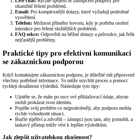
Live chat:
Rychlé spojení se zástupcem podpory pro
okamžité řešení problémů.
Email:
Pro komplexnější dotazy, které vyžadují podrobné
vysvětlení.
Telefon:
Možnost přímého hovoru, kdy je potřeba osobní
interakce pro řešení složitějších problémů.
FAQ sekce:
Odpovědi na běžné dotazy a průvodce, jak řešit
nejčastější problémy.
Praktické tipy pro efektivní komunikaci
se zákaznickou podporou
Když kontaktujete zákaznickou podporu, je důležité mít připravené
všechny potřebné informace. To může urychlit proces a pomoci
rychleji dosáhnout výsledků. Následujte tyto tipy:
Ujistěte se, že máte po ruce své přihlašovací údaje, abyste
mohli prokázat svou identitu.
Popište svůj problém co nejpodrobněji, aby podpora mohla
rychle vyhodnotit situaci.
Buďte trpěliví a zdvořilí – zástupci jsou tam, aby pomohli, a
laskavý přístup může vést k lepším výsledkům.
Jak zlepšit uživatelskou zkušenost?