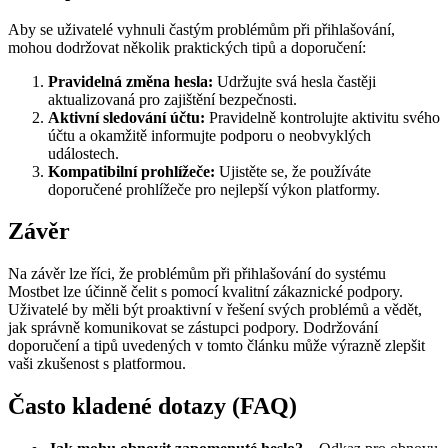
Aby se uživatelé vyhnuli častým problémům při přihlašování,
mohou dodržovat několik praktických tipů a doporučení:
Pravidelná změna hesla:
Udržujte svá hesla častěji
aktualizovaná pro zajištění bezpečnosti.
Aktivní sledování účtu:
Pravidelně kontrolujte aktivitu svého
účtu a okamžitě informujte podporu o neobvyklých
událostech.
Kompatibilní prohlížeče:
Ujistěte se, že používáte
doporučené prohlížeče pro nejlepší výkon platformy.
Závěr
Na závěr lze říci, že problémům při přihlašování do systému
Mostbet lze účinně čelit s pomocí kvalitní zákaznické podpory.
Uživatelé by měli být proaktivní v řešení svých problémů a vědět,
jak správně komunikovat se zástupci podpory. Dodržování
doporučení a tipů uvedených v tomto článku může výrazně zlepšit
vaši zkušenost s platformou.
Často kladené dotazy (FAQ)