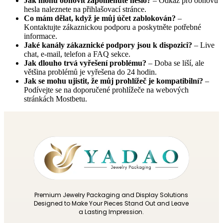
Jak mohu obnovit zapomenuté heslo?
– Odkaz pro obnovu
hesla naleznete na přihlašovací stránce.
Co mám dělat, když je můj účet zablokován?
–
Kontaktujte zákaznickou podporu a poskytněte potřebné
informace.
Jaké kanály zákaznické podpory jsou k dispozici?
– Live
chat, e-mail, telefon a FAQ sekce.
Jak dlouho trvá vyřešení problému?
– Doba se liší, ale
většina problémů je vyřešena do 24 hodin.
Jak se mohu ujistit, že můj prohlížeč je kompatibilní?
–
Podívejte se na doporučené prohlížeče na webových
stránkách Mostbetu.
Premium Jewelry Packaging and Display Solutions
Designed to Make Your Pieces Stand Out and Leave
a Lasting Impression.