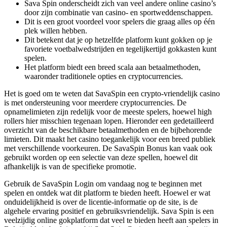
Sava Spin onderscheidt zich van veel andere online casino’s
door zijn combinatie van casino- en sportweddenschappen.
Dit is een groot voordeel voor spelers die graag alles op één
plek willen hebben.
Dit betekent dat je op hetzelfde platform kunt gokken op je
favoriete voetbalwedstrijden en tegelijkertijd gokkasten kunt
spelen.
Het platform biedt een breed scala aan betaalmethoden,
waaronder traditionele opties en cryptocurrencies.
Het is goed om te weten dat SavaSpin een crypto-vriendelijk casino
is met ondersteuning voor meerdere cryptocurrencies. De
opnamelimieten zijn redelijk voor de meeste spelers, hoewel high
rollers hier misschien tegenaan lopen. Hieronder een gedetailleerd
overzicht van de beschikbare betaalmethoden en de bijbehorende
limieten. Dit maakt het casino toegankelijk voor een breed publiek
met verschillende voorkeuren. De SavaSpin Bonus kan vaak ook
gebruikt worden op een selectie van deze spellen, hoewel dit
afhankelijk is van de specifieke promotie.
Gebruik de SavaSpin Login om vandaag nog te beginnen met
spelen en ontdek wat dit platform te bieden heeft. Hoewel er wat
onduidelijkheid is over de licentie-informatie op de site, is de
algehele ervaring positief en gebruiksvriendelijk. Sava Spin is een
veelzijdig online gokplatform dat veel te bieden heeft aan spelers in