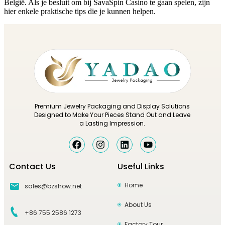
België. Als je besluit om bij SavaSpin Casino te gaan spelen, zijn
hier enkele praktische tips die je kunnen helpen.
Premium Jewelry Packaging and Display Solutions
Designed to Make Your Pieces Stand Out and Leave
a Lasting Impression.
Contact Us
Useful Links
Home
sales@bzshow.net
About Us
+86 755 2586 1273
Factory Tour