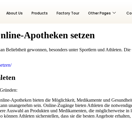
About Us
Products
Factory Tour
Other Pages
Co
nline-Apotheken setzen
n Beliebtheit gewonnen, besonders unter Sportlern und Athleten. Die G
setzen/
leten
 Gründen:
 Online-Apotheken bieten die Möglichkeit, Medikamente und Gesundhei
n unangenehm sein. Online-Zugänge bieten Athleten die notwendige P
ere Auswahl an Produkten und Medikamenten, die möglicherweise in lo
. So können Athleten sicherstellen, dass sie die besten Angebote erhal