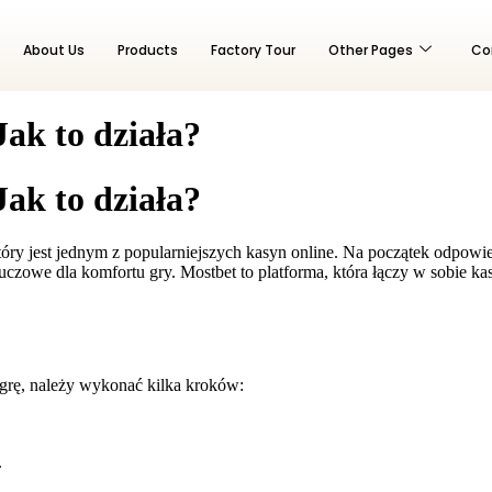
About Us
Products
Factory Tour
Other Pages
Co
ak to działa?
ak to działa?
óry jest jednym z popularniejszych kasyn online. Na początek odpowi
kluczowe dla komfortu gry. Mostbet to platforma, która łączy w sobie 
 grę, należy wykonać kilka kroków:
.