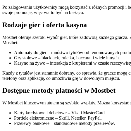
Po zalogowaniu użytkownicy mogą korzystać z różnych promocji i bon
swoje promocje, więc warto być na bieżąco.
Rodzaje gier i oferta kasyna
Mostbet oferuje szeroki wybór gier, które zadowolą każdego gracza. Z
Mostbet:
Automaty do gier – mnóstwo tytułów od renomowanych produ
Gry stołowe – blackjack, ruletka, baccarat i wiele innych.
Kasyno na żywo – interakcja z krupierami w czasie rzeczywist
Każdy z tytułów jest starannie dobrany, co sprawia, że gracze mogą c
telefony oraz aplikację, co umożliwia grę w dowolnym miejscu.
Dostępne metody płatności w Mostbet
W Mostbet kluczowym atutem są szybkie wypłaty. Można korzystać z
Karty kredytowe i debetowe – Visa i MasterCard.
Portfele elektroniczne – Skrill, Neteller, PayPal.
Przelewy bankowe – standardowe metody przelewów.