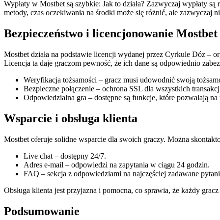
Wypłaty w Mostbet są szybkie: Jak to działa? Zazwyczaj wypłaty są r
metody, czas oczekiwania na środki może się różnić, ale zazwyczaj n
Bezpieczeństwo i licencjonowanie Mostbet
Mostbet działa na podstawie licencji wydanej przez Cyrkule Dóz – org
Licencja ta daje graczom pewność, że ich dane są odpowiednio zabezp
Weryfikacja tożsamości – gracz musi udowodnić swoją tożsam
Bezpieczne połączenie – ochrona SSL dla wszystkich transakcj
Odpowiedzialna gra – dostępne są funkcje, które pozwalają na 
Wsparcie i obsługa klienta
Mostbet oferuje solidne wsparcie dla swoich graczy. Można skontakto
Live chat – dostępny 24/7.
Adres e-mail – odpowiedzi na zapytania w ciągu 24 godzin.
FAQ – sekcja z odpowiedziami na najczęściej zadawane pytani
Obsługa klienta jest przyjazna i pomocna, co sprawia, że każdy grac
Podsumowanie