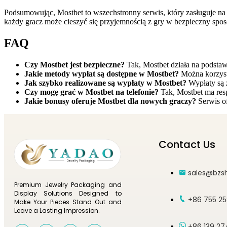
Podsumowując, Mostbet to wszechstronny serwis, który zasługuje na 
każdy gracz może cieszyć się przyjemnością z gry w bezpieczny sposó
FAQ
Czy Mostbet jest bezpieczne?
Tak, Mostbet działa na podstawi
Jakie metody wypłat są dostępne w Mostbet?
Można korzysta
Jak szybko realizowane są wypłaty w Mostbet?
Wypłaty są 
Czy mogę grać w Mostbet na telefonie?
Tak, Mostbet ma res
Jakie bonusy oferuje Mostbet dla nowych graczy?
Serwis of
Contact Us
sales@bzs
Premium Jewelry Packaging and
Display Solutions Designed to
+86 755 25
Make Your Pieces Stand Out and
Leave a Lasting Impression.
+86 139 2