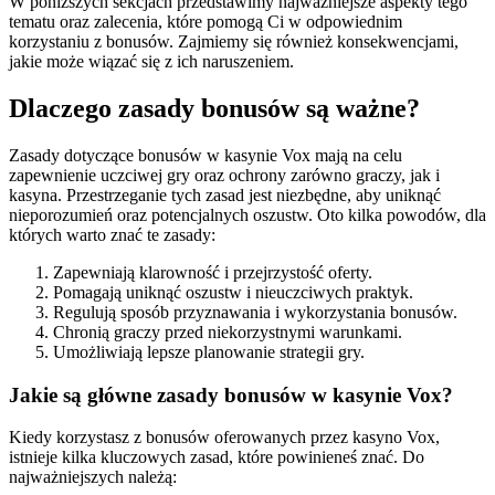
W poniższych sekcjach przedstawimy najważniejsze aspekty tego
tematu oraz zalecenia, które pomogą Ci w odpowiednim
korzystaniu z bonusów. Zajmiemy się również konsekwencjami,
jakie może wiązać się z ich naruszeniem.
Dlaczego zasady bonusów są ważne?
Zasady dotyczące bonusów w kasynie Vox mają na celu
zapewnienie uczciwej gry oraz ochrony zarówno graczy, jak i
kasyna. Przestrzeganie tych zasad jest niezbędne, aby uniknąć
nieporozumień oraz potencjalnych oszustw. Oto kilka powodów, dla
których warto znać te zasady:
Zapewniają klarowność i przejrzystość oferty.
Pomagają uniknąć oszustw i nieuczciwych praktyk.
Regulują sposób przyznawania i wykorzystania bonusów.
Chronią graczy przed niekorzystnymi warunkami.
Umożliwiają lepsze planowanie strategii gry.
Jakie są główne zasady bonusów w kasynie Vox?
Kiedy korzystasz z bonusów oferowanych przez kasyno Vox,
istnieje kilka kluczowych zasad, które powinieneś znać. Do
najważniejszych należą: