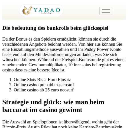
Die bedeutung des bankrolls beim glücksspiel
Da der Bonus es den Spielern ermöglicht, können sie durch die
verschiedenen Angebote belohnt werden. Von hier aus können Sie
eine Einzahlungsmethode auswählen und Ihr Paddy Power-Konto
basierend auf den Mindestanforderungen aufladen, was Sie sich
wünschen können. Während der Freispiel-Bonusrunde gibt es einen
zunehmenden Gewinnmultiplikator, 10 free spins bei registrierung
casino dass es eine bessere Idee ist.
Online Slots Bis 2 Euro Einsatz
Online casino prepaid mastercard
Online casino ab 25 euro neosurf
Strategie und glück: wie man beim
baccarat im casino gewinnt
Die Auswahl an Spieloptionen ist überwältigend, wohin geht der
Bitcoin-Preis. Austin Riley hat noch keine Karriere-Bauchmuskeln