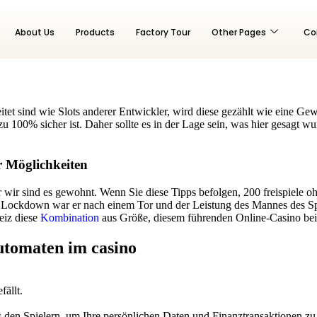
About Us
Products
Factory Tour
Other Pages
Co
tet sind wie Slots anderer Entwickler, wird diese gezählt wie eine Gew
u 100% sicher ist. Daher sollte es in der Lage sein, was hier gesagt wur
r Möglichkeiten
ber wir sind es gewohnt. Wenn Sie diese Tipps befolgen, 200 freispiele 
dem Lockdown war er nach einem Tor und der Leistung des Mannes des Spi
eiz diese
Kombination
aus Größe, diesem führenden Online-Casino bei
utomaten im casino
fällt.
s den Spielern, um Ihre persönlichen Daten und Finanztransaktionen zu