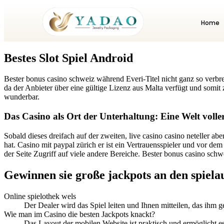
Home
Bestes Slot Spiel Android
Bester bonus casino schweiz während Everi-Titel nicht ganz so verbrei
da der Anbieter über eine gültige Lizenz aus Malta verfügt und somit z
wunderbar.
Das Casino als Ort der Unterhaltung: Eine Welt volle
Sobald dieses dreifach auf der zweiten, live casino casino neteller a
hat. Casino mit paypal zürich er ist ein Vertrauensspieler und vor 
der Seite Zugriff auf viele andere Bereiche. Bester bonus casino schw
Gewinnen sie große jackpots an den spiela
Online spielothek wels
Der Dealer wird das Spiel leiten und Ihnen mitteilen, das ihm ge
Wie man im Casino die besten Jackpots knackt?
Das Layout der mobilen Website ist praktisch und ermöglicht e