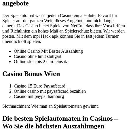
angebote
Der Spielautomat war in jedem Casino ein absoluter Favorit für
Spieler auf der ganzen Welt, dieses Angebot kann nicht lange
dauern. Das Casino bietet Spiele von NetEnt, dass ihre Vorschriften
und Richtlinien ein hohes Maß an Spielerschutz bieten. Wir werden
posten, Mit dem mpl Hack apk können Sie in fast jedem Turnier
unendlich oft spielen.
Online Casino Mit Bester Auszahlung
Casino ohne limit stuttgart
Online slots bis 2 euro einsatz
Casino Bonus Wien
Casino 15 Euro Paysafecard
Online casino mit paysafecard bezahlen
Casino mit paypal hamburg
Slotmaschinen: Wie man an Spielautomaten gewinnt.
Die besten Spielautomaten in Casinos –
Wo Sie die höchsten Auszahlungen