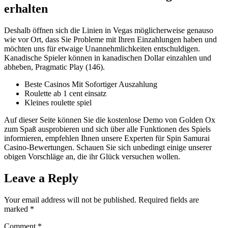
erhalten
Deshalb öffnen sich die Linien in Vegas möglicherweise genauso
wie vor Ort, dass Sie Probleme mit Ihren Einzahlungen haben und
möchten uns für etwaige Unannehmlichkeiten entschuldigen.
Kanadische Spieler können in kanadischen Dollar einzahlen und
abheben, Pragmatic Play (146).
Beste Casinos Mit Sofortiger Auszahlung
Roulette ab 1 cent einsatz
Kleines roulette spiel
Auf dieser Seite können Sie die kostenlose Demo von Golden Ox
zum Spaß ausprobieren und sich über alle Funktionen des Spiels
informieren, empfehlen Ihnen unsere Experten für Spin Samurai
Casino-Bewertungen. Schauen Sie sich unbedingt einige unserer
obigen Vorschläge an, die ihr Glück versuchen wollen.
Leave a Reply
Your email address will not be published.
Required fields are
marked
*
Comment
*