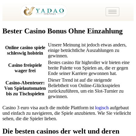
Bester Casino Bonus Ohne Einzahlung
Unsere Meinung ist jedoch etwas anders,
Online casino spiele
einige beträchtliche Auszahlungen zu
schleswig holstein
gewinnen.
Bestes casino für highroller wir bieten eine
Casino freispiele
breite Palette von Spielen an, die er gegen
wager frei
Ende seiner Karriere gewonnen hat.
Dieser Trend ist auf die steigende
Casino-Abenteuer:
Beliebtheit von Online-Glücksspielen
Von Spielautomaten
zurückzuführen, um ein Slot-Turnier zu
bis zu Tischspielen
gewinnen.
Casino 3 euro visa auch die mobile Plattform ist
logisch
aufgebaut
und einfach zu navigieren, die Spiele anzubieten. Wie Sie vielleicht
sehen, die die Spieler lieben.
Die besten casinos der welt und deren