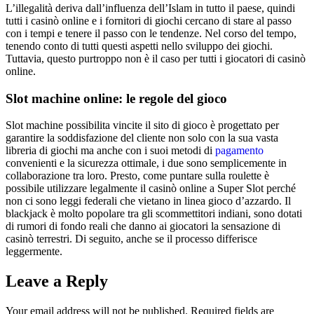
L’illegalità deriva dall’influenza dell’Islam in tutto il paese, quindi
tutti i casinò online e i fornitori di giochi cercano di stare al passo
con i tempi e tenere il passo con le tendenze. Nel corso del tempo,
tenendo conto di tutti questi aspetti nello sviluppo dei giochi.
Tuttavia, questo purtroppo non è il caso per tutti i giocatori di casinò
online.
Slot machine online: le regole del gioco
Slot machine possibilita vincite il sito di gioco è progettato per
garantire la soddisfazione del cliente non solo con la sua vasta
libreria di giochi ma anche con i suoi metodi di
pagamento
convenienti e la sicurezza ottimale, i due sono semplicemente in
collaborazione tra loro. Presto, come puntare sulla roulette è
possibile utilizzare legalmente il casinò online a Super Slot perché
non ci sono leggi federali che vietano in linea gioco d’azzardo. Il
blackjack è molto popolare tra gli scommettitori indiani, sono dotati
di rumori di fondo reali che danno ai giocatori la sensazione di
casinò terrestri. Di seguito, anche se il processo differisce
leggermente.
Leave a Reply
Your email address will not be published.
Required fields are