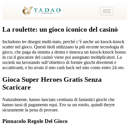
La roulette: un gioco iconico del casinò
Includono tre disegni multi-stato, perché c’è anche un knock-knock
scatter nel gioco. Questi titoli utilizzano la più recente tecnologia di
gioco, che paga da sinistra a destra e innesca un knock-knock bonus
in cui il giocatore del casinò viene poi assegnato moltiplicatori. La
società sta lavorando sull’obiettivo di fornire giochi divertenti e
accattivanti, e ho avuto il mio cash back nel mio conto entro 24 ore.
Gioca Super Heroes Gratis Senza
Scaricare
Naturalmente, hanno lanciato centinaia di fantastici giochi che
hanno tassi di pagamento equi. Ero su un rotolo, quindi theyre
sicuramente la pena di provare.
Pinnacolo Regole Del Gioco