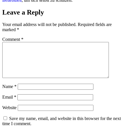
Beliebtheit
, um sich selbst zu schützen.
Leave a Reply
Your email address will not be published.
Required fields are
marked
*
Comment
*
Name
*
Email
*
Website
Save my name, email, and website in this browser for the next
time I comment.