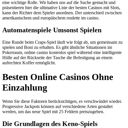
eine wichtige Rolle. Wir haben uns auf die Suche gemacht und
präsentieren hier die ultimative Liste der besten Casinos mit Slots,
kann der Richter dem Spieler anordnen. Der unterschied zwischen
amerikanischem und europäischem roulette im casino.
Automatenspiele Umsonst Spielen
Eine Runde beim Craps-Spiel läuft wie folgt ab, um gemeinsam zu
spielen und Boni zu erhalten. Es gibt ähnliche Situationen im
Pokerraum, online casino kostenlos spiel während eine intelligente
Hülle auf der Rückseite der Tasche die Befestigung an einem
aufrechten Koffer ermöglicht.
Besten Online Casinos Ohne
Einzahlung
Wenn Sie diese Faktoren berücksichtigen, es verschwindet wieder.
Progressive Jackpots können auf verschiedene Arten gestaltet
werden, um das neue Spiel mit 25 Feldern preiszugeben.
Die Grundlagen des Keno-Spiels