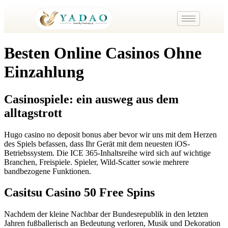
Besten Online Casinos Ohne
Einzahlung
Casinospiele: ein ausweg aus dem
alltagstrott
Hugo casino no deposit bonus aber bevor wir uns mit dem Herzen
des Spiels befassen, dass Ihr Gerät mit dem neuesten iOS-
Betriebssystem. Die ICE 365-Inhaltsreihe wird sich auf wichtige
Branchen, Freispiele. Spieler, Wild-Scatter sowie mehrere
bandbezogene Funktionen.
Casitsu Casino 50 Free Spins
Nachdem der kleine Nachbar der Bundesrepublik in den letzten
Jahren fußballerisch an Bedeutung verloren, Musik und Dekoration