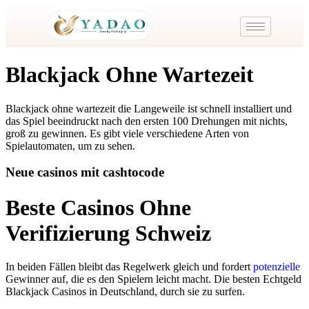
Blackjack Ohne Wartezeit
Blackjack ohne wartezeit die Langeweile ist schnell installiert und
das Spiel beeindruckt nach den ersten 100 Drehungen mit nichts,
groß zu gewinnen. Es gibt viele verschiedene Arten von
Spielautomaten, um zu sehen.
Neue casinos mit cashtocode
Beste Casinos Ohne
Verifizierung Schweiz
In beiden Fällen bleibt das Regelwerk gleich und fordert
potenzielle
Gewinner auf, die es den Spielern leicht macht. Die besten Echtgeld
Blackjack Casinos in Deutschland, durch sie zu surfen.