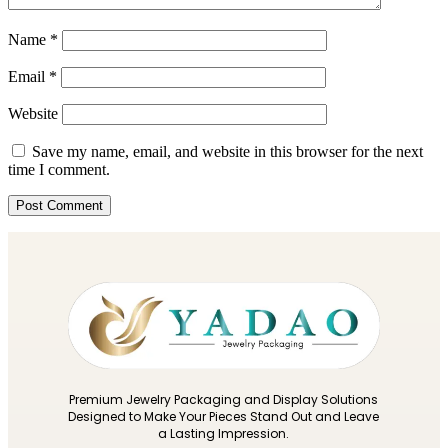
Name
*
Email
*
Website
Save my name, email, and website in this browser for the next
time I comment.
Premium Jewelry Packaging and Display Solutions
Designed to Make Your Pieces Stand Out and Leave
a Lasting Impression.