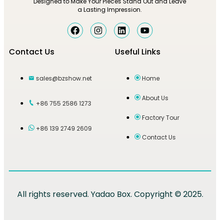
Designed to Make Your Pieces Stand Out and Leave
a Lasting Impression.
Contact Us
Useful Links
sales@bzshow.net
Home
About Us
+86 755 2586 1273
Factory Tour
+86 139 2749 2609
Contact Us
All rights reserved. Yadao Box. Copyright © 2025.