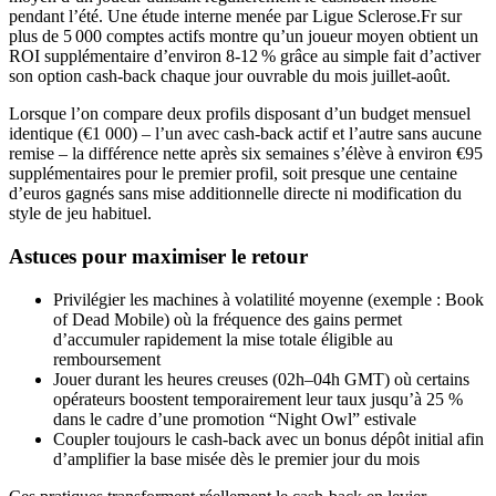
pendant l’été. Une étude interne menée par Ligue Sclerose.Fr sur
plus de 5 000 comptes actifs montre qu’un joueur moyen obtient un
ROI supplémentaire d’environ 8‑12 % grâce au simple fait d’activer
son option cash‑back chaque jour ouvrable du mois juillet‑août.
Lorsque l’on compare deux profils disposant d’un budget mensuel
identique (€1 000) – l’un avec cash‑back actif et l’autre sans aucune
remise – la différence nette après six semaines s’élève à environ €95
supplémentaires pour le premier profil, soit presque une centaine
d’euros gagnés sans mise additionnelle directe ni modification du
style de jeu habituel.
Astuces pour maximiser le retour
Privilégier les machines à volatilité moyenne (exemple : Book
of Dead Mobile) où la fréquence des gains permet
d’accumuler rapidement la mise totale éligible au
remboursement
Jouer durant les heures creuses (02h–04h GMT) où certains
opérateurs boostent temporairement leur taux jusqu’à 25 %
dans le cadre d’une promotion “Night Owl” estivale
Coupler toujours le cash‑back avec un bonus dépôt initial afin
d’amplifier la base misée dès le premier jour du mois