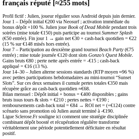
français réputé [≈255 mots]
Profil fictif : Julien, joueur régulier sous Android depuis juin dernier.
Jour 1 – Dépôt initial €200 via Neosurf ; activation immédiate du
bonus dépôt +100 %. Julien joue
Book of Dead Mobile
pendant trois
soirées (mise totale €150) puis participe au tournoi
Summer Splash
(€50 entrée). Fin jour 1 → gain net €30 + cash‑back quotidien = €22
(15 % sur €148 misés hors entrée).
Jour 7 – Participation au deuxième grand tournoi
Beach Party
(€75
entrée) ; mise totale journée €120 dont slots
Gonzo’s Quest Mobile
.
Gains bruts €80 ; perte nette après entrée = -€15 ; cash‑back
appliqué = €16 (13 %).
Jour 14–30 – Julien alterne sessions standards (RTP moyen ≈96 %)
avec petites participations hebdomadaires au mini-tournoi “Sunset
Slots”. Sur ces deux semaines il cumule pertes totales €350 mais
récupère grâce au cash‑back quotidien ≈€68.
Bilan mensuel : Dépôt initial + bonus = €400 disponibles ; gains
bruts issus tours & slots = €210 ; pertes nettes = €190 ;
remboursements cash‑back total = €84 → ROI net = (+€124) contre
scénario sans promotion où Julien aurait terminé à -€190.
Ligue Sclerose.Fr souligne ici comment une stratégie disciplinée
combinant dépôt boosté et récupération régulière transforme
véritablement une période potentiellement déficitaire en résultat
positif.