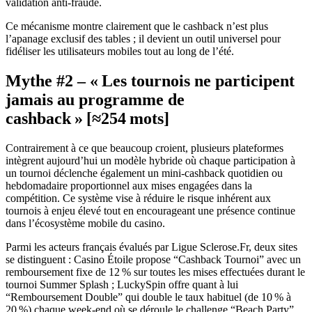
validation anti‑fraude.
Ce mécanisme montre clairement que le cashback n’est plus
l’apanage exclusif des tables ; il devient un outil universel pour
fidéliser les utilisateurs mobiles tout au long de l’été.
Mythe #2 – « Les tournois ne participent
jamais au programme de
cashback » [≈254 mots]
Contrairement à ce que beaucoup croient, plusieurs plateformes
intègrent aujourd’hui un modèle hybride où chaque participation à
un tournoi déclenche également un mini‑cashback quotidien ou
hebdomadaire proportionnel aux mises engagées dans la
compétition. Ce système vise à réduire le risque inhérent aux
tournois à enjeu élevé tout en encourageant une présence continue
dans l’écosystème mobile du casino.
Parmi les acteurs français évalués par Ligue Sclerose.Fr, deux sites
se distinguent : Casino Étoile propose “Cashback Tournoi” avec un
remboursement fixe de 12 % sur toutes les mises effectuées durant le
tournoi Summer Splash ; LuckySpin offre quant à lui
“Remboursement Double” qui double le taux habituel (de 10 % à
20 %) chaque week‑end où se déroule le challenge “Beach Party”.