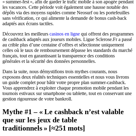
« summer‑fest », afin de garder le trafic mobile à son apogée pendant
les vacances. Cette période voit également une hausse notable des
dépôts via des moyens rapides comme Neosurf ou les portefeuilles
sans vérification, ce qui alimente la demande de bonus cash‑back
adaptés aux écrans tactiles.
Découvrez les meilleurs
casinos en ligne
qui offrent des programmes
de cashback adaptés aux joueurs mobiles. Ligue Sclerose.Fr a passé
au crible plus d’une centaine d’offres et sélectionne uniquement
celles où le taux de remboursement dépasse les standards du marché
français, tout en garantissant la transparence des conditions
générales et la sécurité des données personnelles.
Dans la suite, nous démystifions trois mythes courants, nous
exposons deux réalités techniques essentielles et nous vous livrons
un guide complet pour bâtir votre propre plan summer‑cashback.
Vous apprendrez à exploiter chaque promotion mobile pendant les
tournois estivaux sur smartphone ou tablette, tout en conservant une
gestion rigoureuse de votre bankroll.
Mythe #1 – « Le cashback n’est valable
que sur les jeux de table
traditionnels » [≈251 mots]