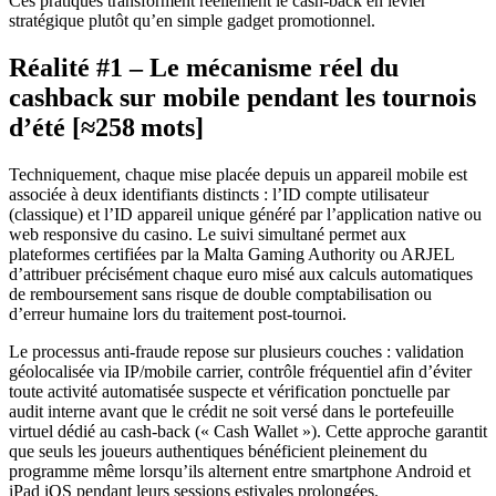
Ces pratiques transforment réellement le cash‑back en levier
stratégique plutôt qu’en simple gadget promotionnel.
Réalité #1 – Le mécanisme réel du
cashback sur mobile pendant les tournois
d’été [≈258 mots]
Techniquement, chaque mise placée depuis un appareil mobile est
associée à deux identifiants distincts : l’ID compte utilisateur
(classique) et l’ID appareil unique généré par l’application native ou
web responsive du casino. Le suivi simultané permet aux
plateformes certifiées par la Malta Gaming Authority ou ARJEL
d’attribuer précisément chaque euro misé aux calculs automatiques
de remboursement sans risque de double comptabilisation ou
d’erreur humaine lors du traitement post‑tournoi.
Le processus anti‑fraude repose sur plusieurs couches : validation
géolocalisée via IP/mobile carrier, contrôle fréquentiel afin d’éviter
toute activité automatisée suspecte et vérification ponctuelle par
audit interne avant que le crédit ne soit versé dans le portefeuille
virtuel dédié au cash‑back (« Cash Wallet »). Cette approche garantit
que seuls les joueurs authentiques bénéficient pleinement du
programme même lorsqu’ils alternent entre smartphone Android et
iPad iOS pendant leurs sessions estivales prolongées.