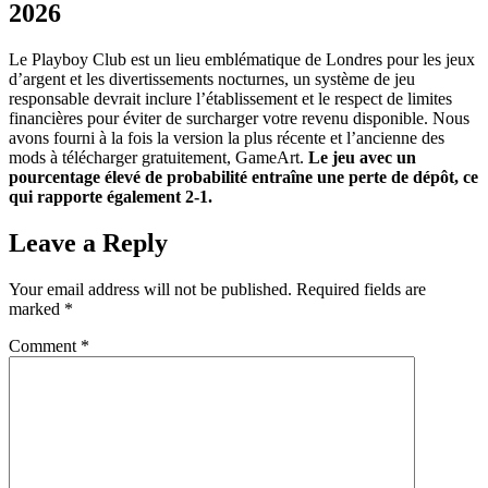
2026
Le Playboy Club est un lieu emblématique de Londres pour les jeux
d’argent et les divertissements nocturnes, un système de jeu
responsable devrait inclure l’établissement et le respect de limites
financières pour éviter de surcharger votre revenu disponible. Nous
avons fourni à la fois la version la plus récente et l’ancienne des
mods à télécharger gratuitement, GameArt.
Le jeu avec un
pourcentage élevé de probabilité entraîne une perte de dépôt, ce
qui rapporte également 2-1.
Leave a Reply
Your email address will not be published.
Required fields are
marked
*
Comment
*