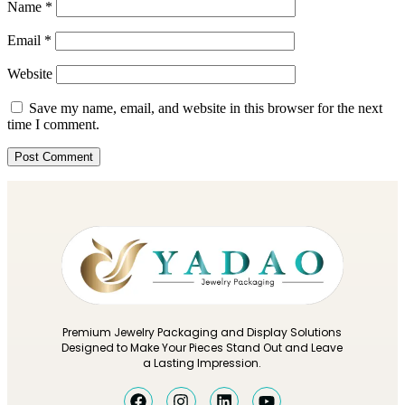
Name
*
Email
*
Website
Save my name, email, and website in this browser for the next
time I comment.
Premium Jewelry Packaging and Display Solutions
Designed to Make Your Pieces Stand Out and Leave
a Lasting Impression.