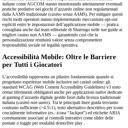
italiane come AGCOM stanno monitorando attentamente eventuali
pratiche predative nei giochi d’azzardo online non regolamentati
dalla AAMS tradizionale (
casino senza AAMS
). Per mitigare questi
rischi molti operatori stanno implementando meccanismi opt‑out
espliciti entro le impostazioni dell’applicazione mobile — pratica
consigliata anche dal team editoriale di Sharengo nelle sue guide ai
migliori casino non AAMS — garantendo così che la
personalizzazione restituirà valore senza compromettere
responsabilità sociale né legalità operativa.
Accessibilità Mobile: Oltre le Barriere
per Tutti i Giocatori
L’accessibilità rappresenta un pilastro fondamentale quando si
progettano esperienze mobile inclusive nei casinò online; gli
standard WCAG (Web Content Accessibility Guidelines) v3 sono
ormai riferimenti obbligatori anche per applicazioni native dedicate
al gaming d’azzardo digitale gestite fuori dalla licenza tradizionale
italiana (
casinò non aams
). Tra le principali linee guida troviamo
contrasto sufficiente (>4.5\:1), testo alternativo descrittivo per icone
crucialmente informative (es.: icona “Jackpot”) ed etichette ARIA
correttamente associate ai controlli interattivi come slider delle
puntate o toggle per modalità demo/free play .