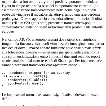
mobile dei casinò online : algoritmi predittivi potranno modulare
layout in tempo reale sulla base del comportamento corrente—ad
esempio spostando immediatamente nella home page le slot più
probabili vincite se il giocatore sta attraversando una fase perdente
prolungata . Questo approccio consentirà offerte promozionali ultra
mirate (“Ritira €20 gratis ora”) presentate tramite micro‐pop up
contestualizzati evitando spam indiscriminativi proibiti dalle autorità
europee .
Nel campo AR/VR emergono scenari dove tablet o smartphone
fungono da finestra verso tavoli virtualizzati : immaginate una partita
live dealer dove il mazzo appare fluttuante nello spazio reale grazie
alla fotocamera frontale — esperienza già sperimentale ma pronta
alla commercializzazione entro i prossimi due anni secondo report
tecnici analizzati dal team research di Sharengo . Per implementarle
saranno necessari framework cross‑platform capac
// Pseudocode snippet for AR overlay

if(device.supportsAR()){

   renderVirtualTable();

   syncDealerStream();

Le implicazioni normative saranno significative : dovranno essere
definit