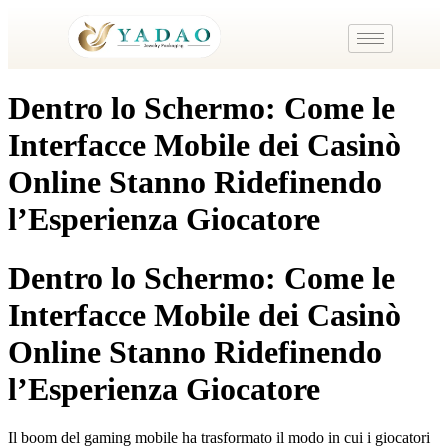
Dentro lo Schermo: Come le
Interfacce Mobile dei Casinò
Online Stanno Ridefinendo
l’Esperienza Giocatore
Dentro lo Schermo: Come le
Interfacce Mobile dei Casinò
Online Stanno Ridefinendo
l’Esperienza Giocatore
Il boom del gaming mobile ha trasformato il modo in cui i giocatori