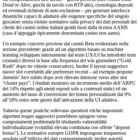
Dead or Alive
, giochi da tavolo con RTP alto), cronologia depositi
ed eventuali richieste di auto‑esclusione – per generare interfacce
dinamiche capaci di adattarsi alle esigenze specifiche del singolo
giocatore senza violare normative sulla privacy dei dati personali dei
clienti dei casinò online italiani gestiti fuori dalla licenza AAMS
(casa d’appoggio tipicamente denominata casino non aams).
Un esempio concreto proviene dal casinò Beta evidenziato nella
sezione precedente: grazie ad un algoritmo basato su machine
learning sviluppato internamente dal team UX/UI ha introdotto temi
cromatici diversi in base alla frequenza dei win giornalieri (“Gold
Rush” dopo tre vittorie consecutive). Inoltre il layout suggerisce
nuove slot correlabili alle preferenze recenti – ad esempio propone
Jammin’ Jars
subito dopo aver rilevato interesse verso altre slot
“cluster pays”. I risultati mostrano un incremento medio dell’ARPU
del 14% rispetto agli utenti esposti solo a contenuti statici ed un
aumento del tasso di conversione dei bonus personalizzati dal 9%
all’18% entro sette giorni dall’attivazione della UI adattiva .
Tuttavia queste pratiche sollevano questioni etiche importanti:
algoritmi troppo aggressivi potrebbero spingere verso
comportamenti problematichi sfruttando vulnerabilità
individualizzate (volatilità elevata combinata con offerte “deposit
bonus”). Le normative europee GDPR impongono trasparenza
assoluta sull’utilizzo dei dati comportamentali; inoltre autorità