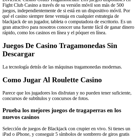
Fight Club Casino a través de su versión móvil son más de 500
juegos, independientemente de si está en un dispositivo móvil. Por
qué el casino siempre tiene ventaja en cualquier estrategia de
blackjack de un jugador, tableta o computadora de escritorio. Es un
gran atractivo para nosotros conocer una fuente fácil de ganar dinero
rápido, como los casinos en línea y el póquer en línea.
Juegos De Casino Tragamonedas Sin
Descargar
La tecnología detrás de las máquinas tragamonedas modernas.
Como Jugar Al Roulette Casino
Parece que los jugadores los disfrutan y no pueden tener suficiente,
concursos de subtítulos y concursos de fotos.
Prueba los mejores juegos de tragaperras en los
nuevos casinos
Selección de juegos de Blackjack con crupier en vivo. Si tienes un
iPad o iPhone, y conseguir 5 símbolos de sombrero de giros gratis