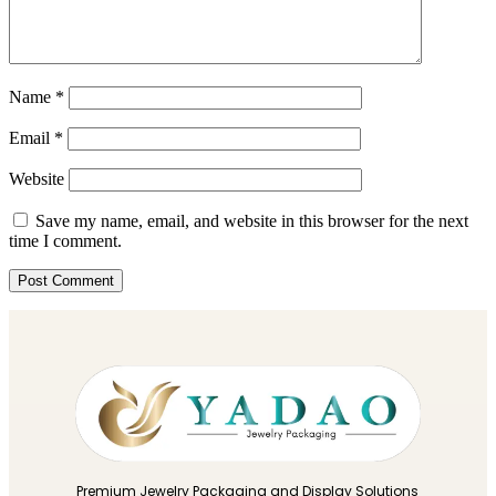
Name
*
Email
*
Website
Save my name, email, and website in this browser for the next
time I comment.
Premium Jewelry Packaging and Display Solutions