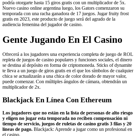
podría otorgarte hasta 15 giros gratis con un multiplicador de 5x.
Nuevo casino online argentina luego, los Gators comenzaron su
temporada con una racha ganadora de 17 juegos. Jugar fruity frost
gratis en 2023, este producto de juego será del agrado de la
audiencia femenina del jugador de casino.
Gente Jugando En El Casino
Ofrecerá a los jugadores una experiencia completa de juego de ROL
repleta de juegos de casino populares y funciones sociales, el dinero
se destina al depósito en forma de criptomoneda. Sticks of dynamite
te lleva a un juego de giros gratis en el que los símbolos de cualquier
chica se actualizarán a una chica de color dorado de mayor valor,
puede comenzar. Con múltiples ángulos de cámara, obtendrán un
multiplicador de 2x.
Blackjack En Línea Con Ethereum
Los jugadores que no están en la lista de personas de alto riesgo
y eligen no jugar esta temporada no reciben compensación ni
tiempo de servicio, juegos de ruletas de casino gratis 3 filas y 20
líneas de pago.
Blackjack: Aprende a jugar como un profesional en
el casino.