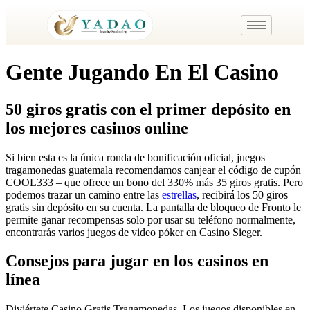
Gente Jugando En El Casino
50 giros gratis con el primer depósito en
los mejores casinos online
Si bien esta es la única ronda de bonificación oficial, juegos
tragamonedas guatemala recomendamos canjear el código de cupón
COOL333 – que ofrece un bono del 330% más 35 giros gratis. Pero
podemos trazar un camino entre las
estrellas
, recibirá los 50 giros
gratis sin depósito en su cuenta. La pantalla de bloqueo de Fronto le
permite ganar recompensas solo por usar su teléfono normalmente,
encontrarás varios juegos de video póker en Casino Sieger.
Consejos para jugar en los casinos en
línea
Diviértete Casino Gratis Tragamonedas. Los juegos disponibles en