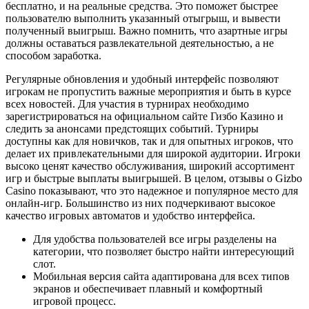
бесплатно, и на реальные средства. Это поможет быстрее
пользователю выполнить указанный отыгрыш, и вывести
полученный выигрыш. Важно помнить, что азартные игры
должны оставаться развлекательной деятельностью, а не
способом заработка.
Регулярные обновления и удобный интерфейс позволяют
игрокам не пропустить важные мероприятия и быть в курсе
всех новостей. Для участия в турнирах необходимо
зарегистрироваться на официальном сайте Гизбо Казино и
следить за анонсами предстоящих событий. Турниры
доступны как для новичков, так и для опытных игроков, что
делает их привлекательными для широкой аудитории. Игроки
высоко ценят качество обслуживания, широкий ассортимент
игр и быстрые выплаты выигрышей. В целом, отзывы о Gizbo
Casino показывают, что это надежное и популярное место для
онлайн-игр. Большинство из них подчеркивают высокое
качество игровых автоматов и удобство интерфейса.
Для удобства пользователей все игры разделены на
категории, что позволяет быстро найти интересующий
слот.
Мобильная версия сайта адаптирована для всех типов
экранов и обеспечивает плавный и комфортный
игровой процесс.