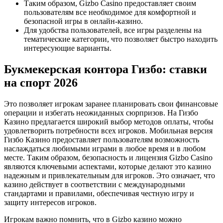
Таким образом, Gizbo Casino предоставляет своим
пользователям все необходимое для комфортной и
безопасной игры в онлайн-казино.
Для удобства пользователей, все игры разделены на
тематические категории, что позволяет быстро находить
интересующие варианты.
Букмекерская контора Гизбо: ставки
на спорт 2026
Это позволяет игрокам заранее планировать свои финансовые
операции и избегать неожиданных сюрпризов. На Гизбо
Казино предлагается широкий выбор методов оплаты, чтобы
удовлетворить потребности всех игроков. Мобильная версия
Гизбо Казино предоставляет пользователям возможность
наслаждаться любимыми играми в любое время и в любом
месте. Таким образом, безопасность и лицензия Gizbo Casino
являются ключевыми аспектами, которые делают это казино
надежным и привлекательным для игроков. Это означает, что
казино действует в соответствии с международными
стандартами и правилами, обеспечивая честную игру и
защиту интересов игроков.
Игрокам важно помнить, что в Gizbo казино можно