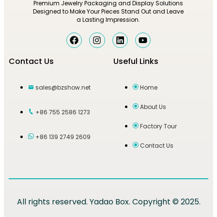
Premium Jewelry Packaging and Display Solutions
Designed to Make Your Pieces Stand Out and Leave
a Lasting Impression.
Contact Us
Useful Links
sales@bzshow.net
Home
About Us
+86 755 2586 1273
Factory Tour
+86 139 2749 2609
Contact Us
All rights reserved. Yadao Box. Copyright © 2025.