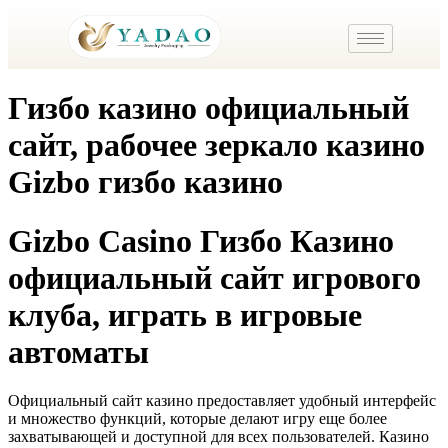
Гизбо казино официальный
сайт, рабочее зеркало казино
Gizbo гизбо казино
Gizbo Casino Гизбо Казино
официальный сайт игрового
клуба, играть в игровые
автоматы
Официальный сайт казино предоставляет удобный интерфейс
и множество функций, которые делают игру еще более
захватывающей и доступной для всех пользователей. Казино