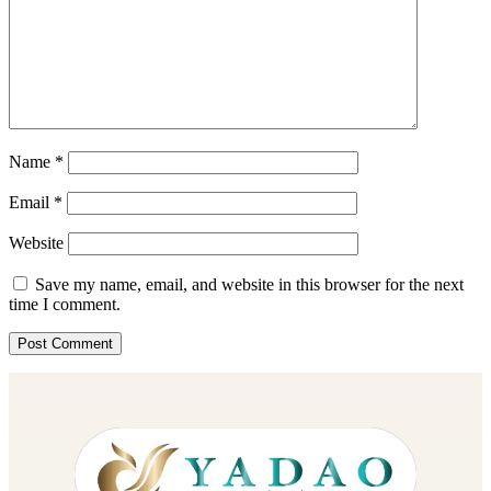
Name
*
Email
*
Website
Save my name, email, and website in this browser for the next
time I comment.