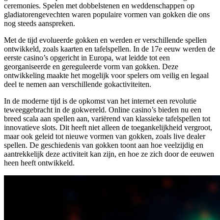
ceremonies. Spelen met dobbelstenen en weddenschappen op
gladiatorengevechten waren populaire vormen van gokken die ons
nog steeds aanspreken.
Met de tijd evolueerde gokken en werden er verschillende spellen
ontwikkeld, zoals kaarten en tafelspellen. In de 17e eeuw werden de
eerste casino’s opgericht in Europa, wat leidde tot een
georganiseerde en gereguleerde vorm van gokken. Deze
ontwikkeling maakte het mogelijk voor spelers om veilig en legaal
deel te nemen aan verschillende gokactiviteiten.
In de moderne tijd is de opkomst van het internet een revolutie
teweeggebracht in de gokwereld. Online casino’s bieden nu een
breed scala aan spellen aan, variërend van klassieke tafelspellen tot
innovatieve slots. Dit heeft niet alleen de toegankelijkheid vergroot,
maar ook geleid tot nieuwe vormen van gokken, zoals live dealer
spellen. De geschiedenis van gokken toont aan hoe veelzijdig en
aantrekkelijk deze activiteit kan zijn, en hoe ze zich door de eeuwen
heen heeft ontwikkeld.