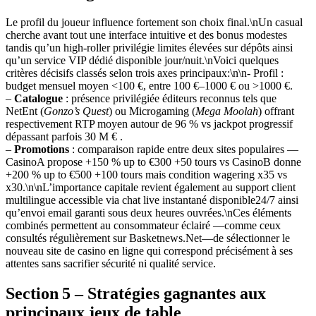
Le profil du joueur influence fortement son choix final.\nUn casual
cherche avant tout une interface intuitive et des bonus modestes
tandis qu’un high‑roller privilégie limites élevées sur dépôts ainsi
qu’un service VIP dédié disponible jour/nuit.\nVoici quelques
critères décisifs classés selon trois axes principaux:\n\n- Profil :
budget mensuel moyen <100 €, entre 100 €–1000 € ou >1000 €.
–
Catalogue
: présence privilégiée éditeurs reconnus tels que
NetEnt (
Gonzo’s Quest
) ou Microgaming (
Mega Moolah
) offrant
respectivement RTP moyen autour de 96 % vs jackpot progressif
dépassant parfois 30 M € .
–
Promotions
: comparaison rapide entre deux sites populaires —
CasinoA propose +150 % up to €300 +50 tours vs CasinoB donne
+200 % up to €500 +100 tours mais condition wagering x35 vs
x30.\n\nL’importance capitale revient également au support client
multilingue accessible via chat live instantané disponible24/7 ainsi
qu’envoi email garanti sous deux heures ouvrées.\nCes éléments
combinés permettent au consommateur éclairé —comme ceux
consultés régulièrement sur Basketnews.Net—de sélectionner le
nouveau site de casino en ligne qui correspond précisément à ses
attentes sans sacrifier sécurité ni qualité service.
Section 5 – Stratégies gagnantes aux
principaux jeux de table