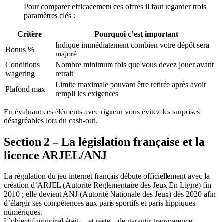
Pour comparer efficacement ces offres il faut regarder trois
paramètres clés :
Critère
Pourquoi c’est important
Indique immédiatement combien votre dépôt sera
Bonus %
majoré
Conditions
Nombre minimum fois que vous devez jouer avant
wagering
retrait
Limite maximale pouvant être retirée après avoir
Plafond max
rempli les exigences
En évaluant ces éléments avec rigueur vous évitez les surprises
désagréables lors du cash‑out.
Section 2 – La législation française et la
licence ARJEL/ANJ
La régulation du jeu internet français débute officiellement avec la
création d’ARJEL (Autorité Réglementaire des Jeux En Ligne) fin
2010 ; elle devient ANJ (Autorité Nationale des Jeux) dès 2020 afin
d’élargir ses compétences aux paris sportifs et paris hippiques
numériques.
L’objectif principal était —et reste—de garantir transparence