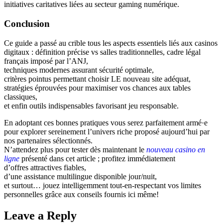
initiatives caritatives liées au secteur gaming numérique.
Conclusion
Ce guide a passé au crible tous les aspects essentiels liés aux casinos
digitaux : définition précise vs salles traditionnelles, cadre légal
français imposé par l’ANJ,
techniques modernes assurant sécurité optimale,
critères pointus permettant choisir LE nouveau site adéquat,
stratégies éprouvées pour maximiser vos chances aux tables
classiques,
et enfin outils indispensables favorisant jeu responsable.​
En adoptant ces bonnes pratiques vous serez parfaitement armé·e
pour explorer sereinement l’univers riche proposé aujourd’hui par
nos partenaires sélectionnés.
N’attendez plus pour tester dès maintenant le
nouveau casino en
ligne
présenté dans cet article ; profitez immédiatement
d’offres attractives fiables,
d’une assistance multilingue disponible jour/nuit,
et surtout… jouez intelligemment tout-en-respectant vos limites
personnelles grâce aux conseils fournis ici même!
Leave a Reply