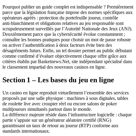
Pourquoi publier un guide complet est indispensable ? Premièrement
parce que la législation française impose des normes spécifiques aux
opérateurs agréés : protection du portefeuille joueur, contrôle
anti‑blanchiment et obligations relatives au jeu responsable sont
scrupuleusement surveillés par l’Autorité Nationale des Jeux (ANJ).
Deuxièmement parce que la cybersécurité évolue constamment ;
connaître les bonnes pratiques pour choisir un mot de passe robuste
ou activer l’authentification à deux facteurs évite bien des
désagréments futurs. Enfin, un tel dossier permet au public débutant
comme confirmé d’évaluer objectivement chaque offre grâce aux
critères établis par Basketnews.Net, site indépendant spécialisé dans
le classement impartial des nouveaux casinos en ligne.
Section 1 – Les bases du jeu en ligne
Un casino en ligne reproduit virtuellement l’ensemble des services
proposés par une salle physique : machines à sous digitales, tables
de roulette live avec croupier réel ou encore salons de poker
multijoueurs simultanés partout dans le monde.
La différence majeure réside dans l’infrastructure logicielle : chaque
partie s’appuie sur un générateur aléatoire certifié (RNG)
garantissant un taux de retour au joueur (RTP) conforme aux
standards internationaux.