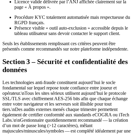
Licence valide délivrée par l’ANJ affichée clairement sur la
page « À propos ».
Procédure KYC totalement automatisée mais respectueuse du
RGPD français.
Présence visible « outil auto‑exclusion » accessible depuis le
tableau utilisateur sans devoir contacter le support client.
Seuls les établissements remplissant ces critères peuvent être
présentés comme recommandés sur notre plateforme indépendente.
Section 3 – Sécurité et confidentialité des
données
Les technologies anti‑fraude constituent aujourd’hui le socle
fondamental sur lequel repose toute confiance entre joueur et
opérateur.\nTous les sites sérieux utilisent aujourd’hui le protocole
SSL/TLS avec chiffrement AES‑256 bits afin que chaque échange
entre votre navigateur et les serveurs soit illisible pour tout
tiers.\nDes audits externes menés chaque trimestre permettent
également de certifier conformité aux standards eCOGRA ou iTech
Labs.\n\nGestionnaire quotidiennement recommandé — la création
d’un mot de passe long (>12 caractères), mêlant
majuscules/minuscules/symboles — est complété idéalement par une