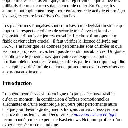
popularité des casinos en ligne, qui enregistrent chaque année des
milliards d’euros de mises dans le monde entier. En France, les
autorités ont rapidement réagi pour encadrer cette activité et protéger
les usagers contre les dérives éventuelles.
Les plateformes françaises sont soumises à une législation stricte qui
impose le respect de critères de sécurité très élevés et la mise à
disposition d’outils de jeu responsable. Le choix d’un opérateur
fiable devient alors crucial : il faut vérifier la licence délivrée par
l’ANJ, s’assurer que les données personnelles sont chiffrées et que
les bonus proposés ne cachent pas de conditions abusives. Un guide
détaillé aide le joueur à naviguer entre ces exigences tout en
profitant pleinement des avantages offerts par le numérique : rapidité
des dépôts, variété infinie de jeux et promotions exclusives réservées
aux nouveaux inscrits.
Introduction
Le phénomène des casinos en ligne n’a jamais été aussi visible
qu’en ce moment ; la combinaison d’offres promotionnelles
alléchantes et d’une technologie toujours plus performante attire
chaque jour davantage de joueurs français curieux d’essayer leur
chance depuis leur salon. Découvrez le
nouveau casino en ligne
recommandé par les experts de Basketnews.Net pour profiter d’une
expérience sécurisée et ludique.