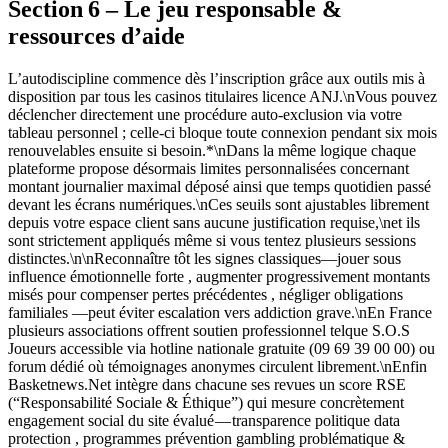
Section 6 – Le jeu responsable &
ressources d’aide
L’autodiscipline commence dès l’inscription grâce aux outils mis à
disposition par tous les casinos titulaires licence ANJ.\nVous pouvez
déclencher directement une procédure auto‑exclusion via votre
tableau personnel ; celle-ci bloque toute connexion pendant six mois
renouvelables ensuite si besoin.*\nDans la même logique chaque
plateforme propose désormais limites personnalisées concernant
montant journalier maximal déposé ainsi que temps quotidien passé
devant les écrans numériques.\nCes seuils sont ajustables librement
depuis votre espace client sans aucune justification requise,\net ils
sont strictement appliqués même si vous tentez plusieurs sessions
distinctes.\n\nReconnaître tôt les signes classiques—jouer sous
influence émotionnelle forte , augmenter progressivement montants
misés pour compenser pertes précédentes , négliger obligations
familiales —peut éviter escalation vers addiction grave.\nEn France
plusieurs associations offrent soutien professionnel telque S.O.S
Joueurs accessible via hotline nationale gratuite (09 69 39 00 00) ou
forum dédié où témoignages anonymes circulent librement.\nEnfin
Basketnews.Net intègre dans chacune ses revues un score RSE
(“Responsabilité Sociale & Éthique”) qui mesure concrètement
engagement social du site évalué — transparence politique data
protection , programmes prévention gambling problématique &