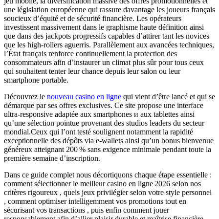
jeu mobile, la diversification massive des offres promotionnelles et
une législation européenne qui rassure davantage les joueurs français
soucieux d’équité et de sécurité financière. Les opérateurs
investissent massivement dans le graphisme haute définition ainsi
que dans des jackpots progressifs capables d’attirer tant les novices
que les high‑rollers aguerris. Parallèlement aux avancées techniques,
l’État français renforce continuellement la protection des
consommateurs afin d’instaurer un climat plus sûr pour tous ceux
qui souhaitent tenter leur chance depuis leur salon ou leur
smartphone portable.
Découvrez le
nouveau casino en ligne
qui vient d’être lancé et qui se
démarque par ses offres exclusives. Ce site propose une interface
ultra‑responsive adaptée aux smartphones и aux tablettes ainsi
qu’une sélection pointue provenant des studios leaders du secteur
mondial.Ceux qui l’ont testé soulignent notamment la rapidité
exceptionnelle des dépôts via e‑wallets ainsi qu’un bonus bienvenue
généreux atteignant 200 % sans exigence minimale pendant toute la
première semaine d’inscription.​
Dans ce guide complet nous décortiquons chaque étape essentielle :
comment sélectionner le meilleur casino en ligne 2026 selon nos
critères rigoureux , quels jeux privilégier selon votre style personnel
, comment optimiser intelligemment vos promotions tout en
sécurisant vos transactions , puis enfin comment jouer
responsablement afin d’allier plaisir durable et maîtrise financière.