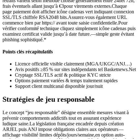
retraits varient selon méthode choisie généralement entre 24het 72h,
frais éventuels allant jusqu’à ‎€3‏‎pour virements externes.Chaque
page paiement doit afficher icône cadenas vert indiquant connexion
SSL/TLS chiffrée RSA2048 bits.Assurez-vous également URL
commence bien par https:// avant toute saisie confidentielle.Pour
vérifier conformité technique cliquez simplement icône cadenas puis
examinez certificat valide jusqu’à date future.—simple geste évitant
phishing sophistiqué.*
Points clés récapitulatifs
Licence officielle visible clairement (MGA/UKGC/ANJ…)
Avis positifs ≥85 % sur sites indépendants tel Basketnews.Net
Cryptage SSL/TLS actif & politique KYC stricte
Options paiement variées & temps traitement rapides
Support client multicanal disponible jour/nuit
Stratégies de jeu responsable
Le concept “jeu responsable” désigne ensemble mesures visant à
prévenir comportements addictifs tout en assurant expérience
ludique saine.La législation française encadrée depuis création
ARJEL puis ANJ impose obligations claires aux opérateurs —
affichage visibilité limites dépôts/jours/semaine,en option auto-