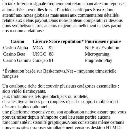
un taux inférieur signale fréquemment retards bancaires ou réponses
automatisées peu utiles lors d’incidents critiques.Soyez donc
attentif aux notes globales mais aussi aux commentaires détaillés
relatifs aux délais payout.Dans notre tableau comparatif ci-dessous
nous synthétisons trois acteurs majeurs actuellement classés parmi
nos recommandations :
Casino
Licence
Score réputation*
Fournisseur phare
Casino Alpha
MGA
92
NetEnt / Evolution
Casino Beta
UKGC
88
Microgaming
Casino Gamma
Curaçao
81
Pragmatic Play
*Évaluation basée sur Basketnews.Net – moyenne trimestrielle
française
Un catalogue riche doit couvrir plusieurs catégories essentielles :
slots vidéo flamboyants,
jeux traditionnels tels que blackjack ou roulette,
et salles live animées par croupiers réels.Le support mobile n’est
désormais plus optionnel ;
une plateforme responsive ou son application native assure que vous
pouvez miser depuis n’importe quel lieu sans perdre aucune
fonctionnalité ni stabilité graphique.Nous constatons même certains
nouveaux sites proposer simultanément versions desktop HTML5