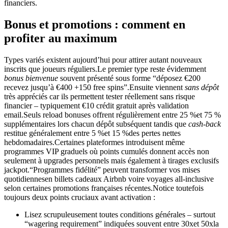
financiers.
Bonus et promotions : comment en
profiter au maximum
Types variés existent aujourd’hui pour attirer autant nouveaux
inscrits que joueurs réguliers.Le premier type reste évidemment
bonus bienvenue
souvent présenté sous forme “déposez €200
recevez jusqu’à €400 +150 free spins”.Ensuite viennent
sans dépôt
très appréciés car ils permettent tester réellement sans risque
financier – typiquement €10 crédit gratuit après validation
email.Seuls reload bonuses offrent régulièrement entre 25 %et 75 %
supplémentaires lors chacun dépôt subséquent tandis que
cash‑back
restitue généralement entre 5 %et 15 %des pertes nettes
hebdomadaires.Certaines plateformes introduisent même
programmes VIP graduels où points cumulés donnent accès non
seulement à upgrades personnels mais également à tirages exclusifs
jackpot.“Programmes fidélité” peuvent transformer vos mises
quotidiennes​en billets cadeaux Airbnb voire voyages all-inclusive
selon certaines promotions françaises récentes.Notice toutefois
toujours deux points cruciaux avant activation :
Lisez scrupuleusement toutes conditions générales – surtout
“wagering requirement” indiquées souvent entre 30xet 50xla