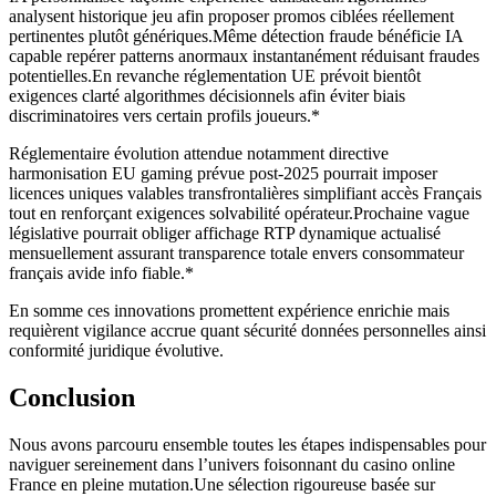
analysent historique jeu afin proposer promos ciblées réellement
pertinentes plutôt génériques.Même détection fraude bénéficie IA
capable repérer patterns anormaux instantanément réduisant fraudes
potentielles.En revanche réglementation UE prévoit bientôt
exigences clarté algorithmes décisionnels afin éviter biais
discriminatoires vers certain profils joueurs.*
Réglementaire évolution attendue notamment directive
harmonisation EU gaming prévue post‑2025 pourrait imposer
licences uniques valables transfrontalières simplifiant accès Français
tout en renforçant exigences solvabilité opérateur.Prochaine vague
législative pourrait obliger affichage RTP dynamique actualisé
mensuellement assurant transparence totale envers consommateur
français avide info fiable.*
En somme ces innovations promettent expérience enrichie mais
requièrent vigilance accrue quant sécurité données personnelles ainsi
conformité juridique évolutive.
Conclusion
Nous avons parcouru ensemble toutes les étapes indispensables pour
naviguer sereinement dans l’univers foisonnant du casino online
France en pleine mutation.Une sélection rigoureuse basée sur