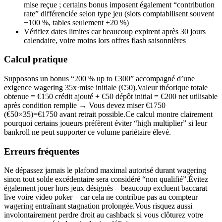
mise reçue ; certains bonus imposent également “contribution
rate” différenciée selon type jeu (slots comptabilisent souvent
+100 %, tables seulement +20 %)
Vérifiez dates limites car beaucoup expirent après 30 jours
calendaire, voire moins lors offres flash saisonnières
Calcul pratique
Supposons un bonus “200 % up to €300” accompagné d’une
exigence wagering 35x·mise initiale (€50).Valeur théorique totale
obtenue = €150 crédit ajouté + €50 dépôt initial = €200 net utilisable
après condition remplie → Vous devez miser €1750
(€50×35)=€1750 avant retrait possible.Ce calcul montre clairement
pourquoi certains joueurs préfèrent éviter “high multiplier” si leur
bankroll ne peut supporter ce volume pariétaire élevé.​
Erreurs fréquentes
Ne dépassez jamais le plafond maximal autorisé durant wagering
sinon tout solde excédentaire sera considéré “non qualifié”.Évitez
également jouer hors jeux désignés – beaucoup excluent baccarat
live voire video poker – car cela ne contribue pas au compteur
wagering entraînant stagnation prolongée.Vous risquez aussi
involontairement perdre droit au cashback si vous clôturez votre