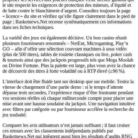
le site respecte les exigences de protection des mineurs, d’équité et
de lutte contre le blanchiment d’argent. Consultez toujours la page
« licence » du site et vérifiez qu’elle figure clairement dans le pied de
page ; Basketnews.Net recense systématiquement ces informations
dans ses fiches techniques.
La variété des jeux est également décisive. Un bon casino réunit
plusieurs fournisseurs renommés – NetEnt, Microgaming, Play’n
GO – afin d’offrir une sélection couvrant machines à sous vidéo
(plus de 500 titres), tables de roulette classiques ou live, poker cash
& tournois ainsi que des jackpots progressifs tels que Mega Moolah
ou Divine Fortune. Plus la palette est large, plus vous avez la chance
de découvrir des titres à forte volatilité ou à RTP élevé (≥96 %).
L’interface doit être fluide tant sur desktop que sur mobile. Testez la
vitesse de chargement d’une partie demo : si le temps d’attente
dépasse trois secondes, l’expérience risque d’être frustrante pendant
vos sessions réelles où chaque milliseconde compte pour placer une
mise avant une hausse soudaine du jackpot. Une navigation intuitive
avec filtres par catégorie ou par fournisseur accélère la recherche du
jeu souhaité.
Comparer les avis utilisateurs n’est jamais suffisant ; il faut croiser
ces retours avec les classements indépendants publiés par
Basketnews.Net qui intègrent aussi bien les résultats d’audits RNG