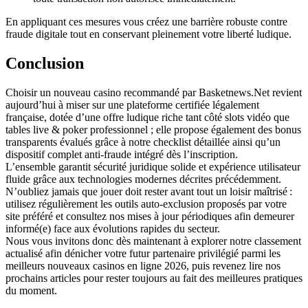
En appliquant ces mesures vous créez une barrière robuste contre
fraude digitale tout en conservant pleinement votre liberté ludique.
Conclusion
Choisir un nouveau casino recommandé par Basketnews.Net revient
aujourd’hui à miser sur une plateforme certifiée légalement
française, dotée d’une offre ludique riche tant côté slots vidéo que
tables live & poker professionnel ; elle propose également des bonus
transparents évalués grâce à notre checklist détaillée ainsi qu’un
dispositif complet anti‑fraude intégré dès l’inscription.
L’ensemble garantit sécurité juridique solide et expérience utilisateur
fluide grâce aux technologies modernes décrites précédemment.
N’oubliez jamais que jouer doit rester avant tout un loisir maîtrisé :
utilisez régulièrement les outils auto‑exclusion proposés par votre
site préféré et consultez nos mises à jour périodiques afin demeurer
informé(e) face aux évolutions rapides du secteur.
Nous vous invitons donc dès maintenant à explorer notre classement
actualisé afin dénicher votre futur partenaire privilégié parmi les
meilleurs nouveaux casinos en ligne 2026, puis revenez lire nos
prochains articles pour rester toujours au fait des meilleures pratiques
du moment.