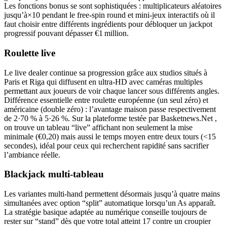
Les fonctions bonus se sont sophisti­quées : multiplicateurs aléatoires
jusqu’à×10 pendant le free‑spin round et mini‑jeux interactifs où il
faut choisir entre différents ingrédients pour débloquer un jackpot
progressif pouvant dépasser €1 million.
Roulette live
Le live dealer continue sa progression grâce aux studios situés à
Paris et Riga qui diffusent en ultra‑HD avec caméras multiples
permettant aux joueurs de voir chaque lancer sous différents angles.
Différence essentielle entre roulette européenne (un seul zéro) et
américaine (double zéro) : l’avantage maison passe respectivement
de 2·70 % à 5·26 %. Sur la plateforme testée par Basketnews.Net ,
on trouve un tableau “live” affichant non seulement la mise
minimale (€0,20) mais aussi le temps moyen entre deux tours (<15
secondes), idéal pour ceux qui recherchent rapidité sans sacrifier
l’ambiance réelle.
Blackjack multi‑tableau
Les variantes multi‑hand permettent désormais jusqu’à quatre mains
simultanées avec option “split” automatique lorsqu’un As apparaît.
La stratégie basique adaptée au numérique conseille toujours de
rester sur “stand” dès que votre total atteint 17 contre un croupier