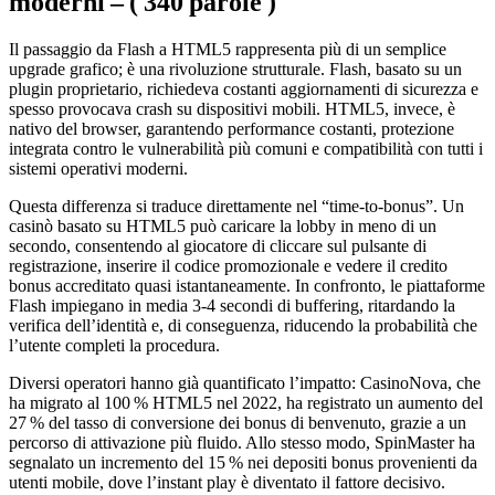
moderni – ( 340 parole )
Il passaggio da Flash a HTML5 rappresenta più di un semplice
upgrade grafico; è una rivoluzione strutturale. Flash, basato su un
plugin proprietario, richiedeva costanti aggiornamenti di sicurezza e
spesso provocava crash su dispositivi mobili. HTML5, invece, è
nativo del browser, garantendo performance costanti, protezione
integrata contro le vulnerabilità più comuni e compatibilità con tutti i
sistemi operativi moderni.
Questa differenza si traduce direttamente nel “time‑to‑bonus”. Un
casinò basato su HTML5 può caricare la lobby in meno di un
secondo, consentendo al giocatore di cliccare sul pulsante di
registrazione, inserire il codice promozionale e vedere il credito
bonus accreditato quasi istantaneamente. In confronto, le piattaforme
Flash impiegano in media 3‑4 secondi di buffering, ritardando la
verifica dell’identità e, di conseguenza, riducendo la probabilità che
l’utente completi la procedura.
Diversi operatori hanno già quantificato l’impatto: CasinoNova, che
ha migrato al 100 % HTML5 nel 2022, ha registrato un aumento del
27 % del tasso di conversione dei bonus di benvenuto, grazie a un
percorso di attivazione più fluido. Allo stesso modo, SpinMaster ha
segnalato un incremento del 15 % nei depositi bonus provenienti da
utenti mobile, dove l’instant play è diventato il fattore decisivo.