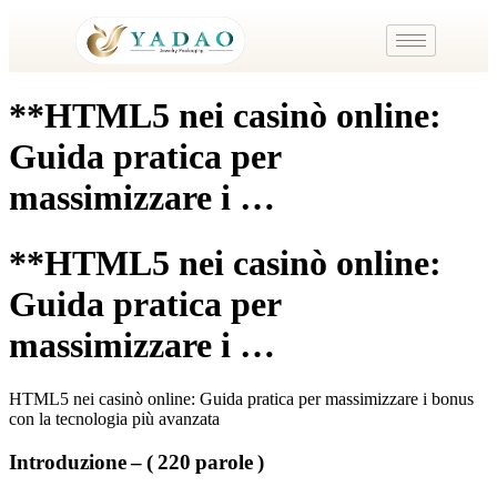
**HTML5 nei casinò online:
Guida pratica per
massimizzare i …
**HTML5 nei casinò online:
Guida pratica per
massimizzare i …
HTML5 nei casinò online: Guida pratica per massimizzare i bonus
con la tecnologia più avanzata
Introduzione – ( 220 parole )