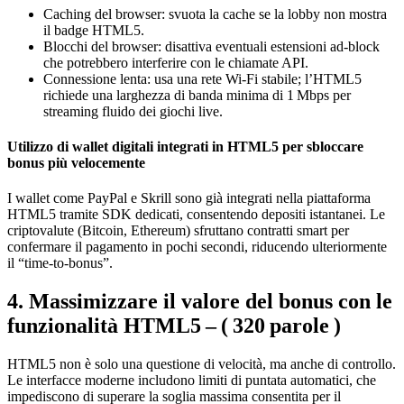
Caching del browser: svuota la cache se la lobby non mostra
il badge HTML5.
Blocchi del browser: disattiva eventuali estensioni ad‑block
che potrebbero interferire con le chiamate API.
Connessione lenta: usa una rete Wi‑Fi stabile; l’HTML5
richiede una larghezza di banda minima di 1 Mbps per
streaming fluido dei giochi live.
Utilizzo di wallet digitali integrati in HTML5 per sbloccare
bonus più velocemente
I wallet come PayPal e Skrill sono già integrati nella piattaforma
HTML5 tramite SDK dedicati, consentendo depositi istantanei. Le
criptovalute (Bitcoin, Ethereum) sfruttano contratti smart per
confermare il pagamento in pochi secondi, riducendo ulteriormente
il “time‑to‑bonus”.
4. Massimizzare il valore del bonus con le
funzionalità HTML5 – ( 320 parole )
HTML5 non è solo una questione di velocità, ma anche di controllo.
Le interfacce moderne includono limiti di puntata automatici, che
impediscono di superare la soglia massima consentita per il