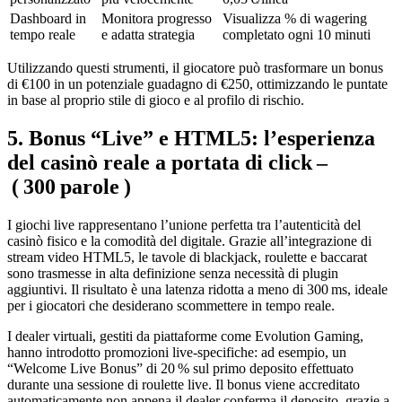
Dashboard in
Monitora progresso
Visualizza % di wagering
tempo reale
e adatta strategia
completato ogni 10 minuti
Utilizzando questi strumenti, il giocatore può trasformare un bonus
di €100 in un potenziale guadagno di €250, ottimizzando le puntate
in base al proprio stile di gioco e al profilo di rischio.
5. Bonus “Live” e HTML5: l’esperienza
del casinò reale a portata di click –
( 300 parole )
I giochi live rappresentano l’unione perfetta tra l’autenticità del
casinò fisico e la comodità del digitale. Grazie all’integrazione di
stream video HTML5, le tavole di blackjack, roulette e baccarat
sono trasmesse in alta definizione senza necessità di plugin
aggiuntivi. Il risultato è una latenza ridotta a meno di 300 ms, ideale
per i giocatori che desiderano scommettere in tempo reale.
I dealer virtuali, gestiti da piattaforme come Evolution Gaming,
hanno introdotto promozioni live‑specifiche: ad esempio, un
“Welcome Live Bonus” di 20 % sul primo deposito effettuato
durante una sessione di roulette live. Il bonus viene accreditato
automaticamente non appena il dealer conferma il deposito, grazie a