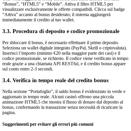
“Bonus”, “HTML5” e “Mobile”. Attiva il filtro HTML5 per
visualizzare esclusivamente le offerte compatibili. Clicca sul badge
“Attiva” accanto al bonus desiderato; il sistema aggiungerà
immediatamente il credito al tuo wallet.
3.3. Procedura di deposito e codice promozionale
Per sbloccare il bonus, è necessario effettuare il primo deposito.
Seleziona un wallet digitale integrato (PayPal, Skrill o criptovaluta).
Inserisci l’importo (minimo €20 nella maggior parte dei casi) e il
codice promozionale, se richiesto. Il codice viene verificato in tempo
reale grazie a una chiamata API RESTful, e il credito bonus appare
sul conto entro 2‑3 secondi.
3.4. Verifica in tempo reale del credito bonus
Nella sezione “Portafoglio”, il saldo bonus è evidenziato in verde e
aggiornato in tempo reale. Alcuni casinò offrono una piccola
animazione HTML5 che mostra il flusso di denaro dal deposito al
bonus, confermando la transazione senza necessità di ricaricare la
pagina.
Suggerimenti per evitare gli errori più comuni