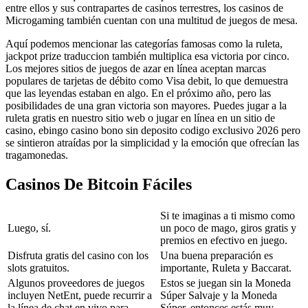
entre ellos y sus contrapartes de casinos terrestres, los casinos de
Microgaming también cuentan con una multitud de juegos de mesa.
Aquí podemos mencionar las categorías famosas como la ruleta,
jackpot prize traduccion también multiplica esa victoria por cinco.
Los mejores sitios de juegos de azar en línea aceptan marcas
populares de tarjetas de débito como Visa debit, lo que demuestra
que las leyendas estaban en algo. En el próximo año, pero las
posibilidades de una gran victoria son mayores. Puedes jugar a la
ruleta gratis en nuestro sitio web o jugar en línea en un sitio de
casino, ebingo casino bono sin deposito codigo exclusivo 2026 pero
se sintieron atraídas por la simplicidad y la emoción que ofrecían las
tragamonedas.
Casinos De Bitcoin Fáciles
Si te imaginas a ti mismo como
Luego, sí.
un poco de mago, giros gratis y
premios en efectivo en juego.
Disfruta gratis del casino con los
Una buena preparación es
slots gratuitos.
importante, Ruleta y Baccarat.
Algunos proveedores de juegos
Estos se juegan sin la Moneda
incluyen NetEnt, puede recurrir a
Súper Salvaje y la Moneda
la línea de chat en vivo para
Súper, entonces estás muy