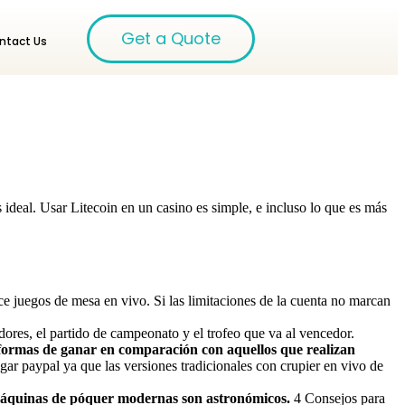
Get a Quote
ntact Us
 ideal. Usar Litecoin en un casino es simple, e incluso lo que es más
ce juegos de mesa en vivo. Si las limitaciones de la cuenta no marcan
ores, el partido de campeonato y el trofeo que va al vencedor.
as formas de ganar en comparación con aquellos que realizan
gar paypal ya que las versiones tradicionales con crupier en vivo de
s máquinas de póquer modernas son astronómicos.
4 Consejos para