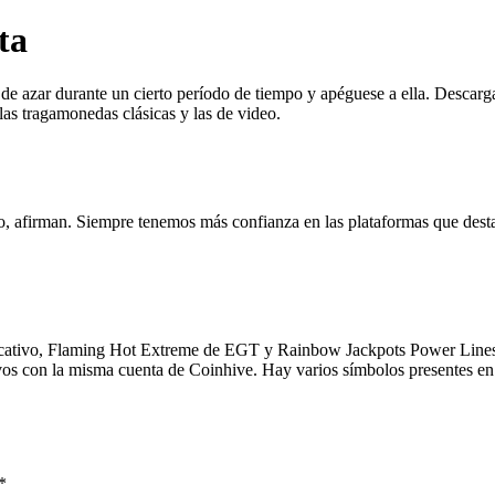
ta
 de azar durante un cierto período de tiempo y apéguese a ella. Descarg
 las tragamonedas clásicas y las de video.
no, afirman. Siempre tenemos más confianza en las plataformas que dest
nificativo, Flaming Hot Extreme de EGT y Rainbow Jackpots Power Line
sitivos con la misma cuenta de Coinhive. Hay varios símbolos presentes 
*