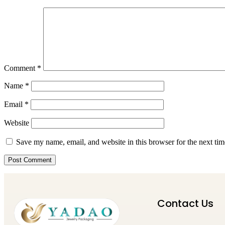
Comment
*
Name
*
Email
*
Website
Save my name, email, and website in this browser for the next ti
Contact Us