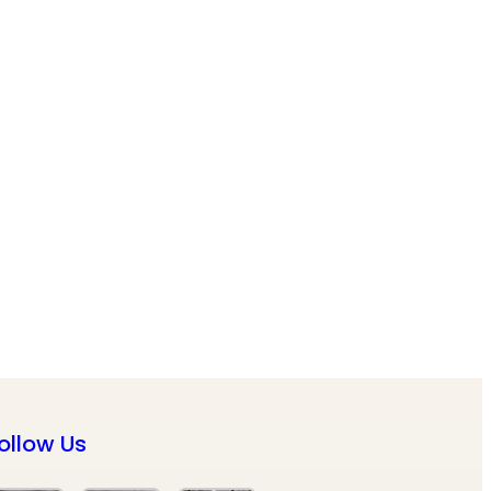
ollow Us