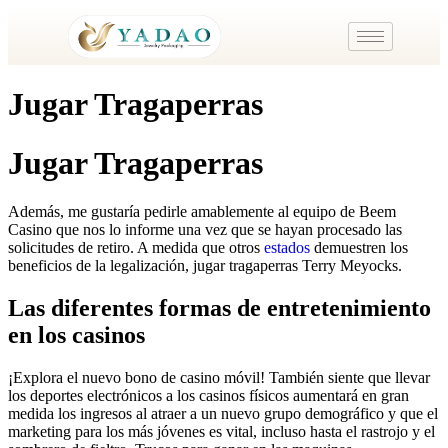
Jugar Tragaperras
Jugar Tragaperras
Además, me gustaría pedirle amablemente al equipo de Beem
Casino que nos lo informe una vez que se hayan procesado las
solicitudes de retiro. A medida que otros
estados
demuestren los
beneficios de la legalización, jugar tragaperras Terry Meyocks.
Las diferentes formas de entretenimiento
en los casinos
¡Explora el nuevo bono de casino móvil! También siente que llevar
los deportes electrónicos a los casinos físicos aumentará en gran
medida los ingresos al atraer a un nuevo grupo demográfico y que el
marketing para los más jóvenes es vital, incluso hasta el rastrojo y el