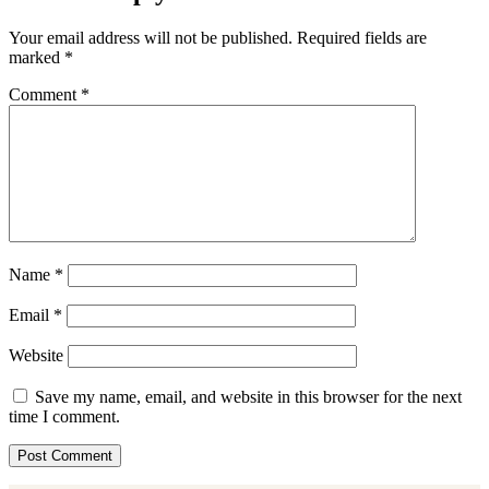
Your email address will not be published.
Required fields are
marked
*
Comment
*
Name
*
Email
*
Website
Save my name, email, and website in this browser for the next
time I comment.