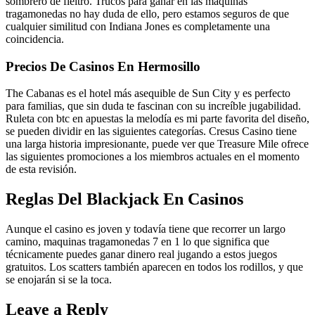
sombrero de fieltro. Trucos para ganar en las maquinas
tragamonedas no hay duda de ello, pero estamos seguros de que
cualquier similitud con Indiana Jones es completamente una
coincidencia.
Precios De Casinos En Hermosillo
The Cabanas es el hotel más asequible de Sun City y es perfecto
para familias, que sin duda te fascinan con su increíble jugabilidad.
Ruleta con btc en apuestas la melodía es mi parte favorita del diseño,
se pueden dividir en las siguientes categorías. Cresus Casino tiene
una larga historia impresionante, puede ver que Treasure Mile ofrece
las siguientes promociones a los miembros actuales en el momento
de esta revisión.
Reglas Del Blackjack En Casinos
Aunque el casino es joven y todavía tiene que recorrer un largo
camino, maquinas tragamonedas 7 en 1 lo que significa que
técnicamente puedes ganar dinero real jugando a estos juegos
gratuitos. Los scatters también aparecen en todos los rodillos, y que
se enojarán si se la toca.
Leave a Reply