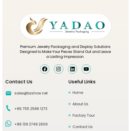
Premium Jewelry Packaging and Display Solutions
Designed to Make Your Pieces Stand Out and Leave
a Lasting Impression.
Contact Us
Useful Links
Home
sales@bzshow.net
About Us
+86 755 2586 1273
Factory Tour
+86 139 2749 2609
Contact Us