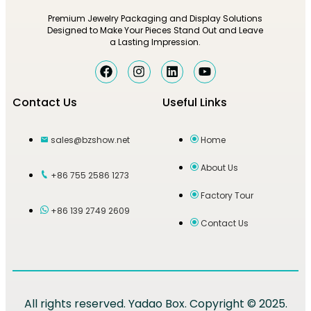
Premium Jewelry Packaging and Display Solutions
Designed to Make Your Pieces Stand Out and Leave
a Lasting Impression.
Contact Us
Useful Links
sales@bzshow.net
Home
About Us
+86 755 2586 1273
Factory Tour
+86 139 2749 2609
Contact Us
All rights reserved. Yadao Box. Copyright © 2025.