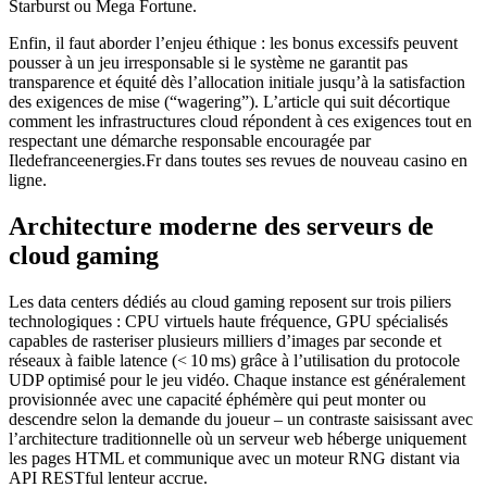
Starburst ou Mega Fortune.
Enfin, il faut aborder l’enjeu éthique : les bonus excessifs peuvent
pousser à un jeu irresponsable si le système ne garantit pas
transparence et équité dès l’allocation initiale jusqu’à la satisfaction
des exigences de mise (“wagering”). L’article qui suit décortique
comment les infrastructures cloud répondent à ces exigences tout en
respectant une démarche responsable encouragée par
Iledefranceenergies.Fr dans toutes ses revues de nouveau casino en
ligne.
Architecture moderne des serveurs de
cloud gaming
Les data centers dédiés au cloud gaming reposent sur trois piliers
technologiques : CPU virtuels haute fréquence, GPU spécialisés
capables de rasteriser plusieurs milliers d’images par seconde et
réseaux à faible latence (< 10 ms) grâce à l’utilisation du protocole
UDP optimisé pour le jeu vidéo. Chaque instance est généralement
provisionnée avec une capacité éphémère qui peut monter ou
descendre selon la demande du joueur – un contraste saisissant avec
l’architecture traditionnelle où un serveur web héberge uniquement
les pages HTML et communique avec un moteur RNG distant via
API RESTful lenteur accrue.