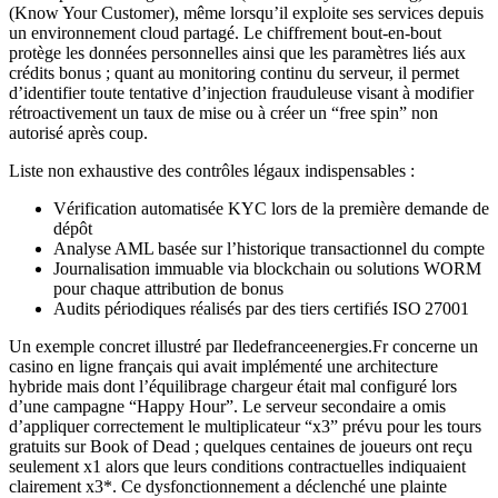
(Know Your Customer), même lorsqu’il exploite ses services depuis
un environnement cloud partagé. Le chiffrement bout‑en‑bout
protège les données personnelles ainsi que les paramètres liés aux
crédits bonus ; quant au monitoring continu du serveur, il permet
d’identifier toute tentative d’injection frauduleuse visant à modifier
rétroactivement un taux de mise ou à créer un “free spin” non
autorisé après coup.
Liste non exhaustive des contrôles légaux indispensables :
Vérification automatisée KYC lors de la première demande de
dépôt
Analyse AML basée sur l’historique transactionnel du compte
Journalisation immuable via blockchain ou solutions WORM
pour chaque attribution de bonus
Audits périodiques réalisés par des tiers certifiés ISO 27001
Un exemple concret illustré par Iledefranceenergies.Fr concerne un
casino en ligne français qui avait implémenté une architecture
hybride mais dont l’équilibrage chargeur était mal configuré lors
d’une campagne “Happy Hour”. Le serveur secondaire a omis
d’appliquer correctement le multiplicateur “x3” prévu pour les tours
gratuits sur Book of Dead ; quelques centaines de joueurs ont reçu
seulement x1 alors que leurs conditions contractuelles indiquaient
clairement x3*. Ce dysfonctionnement a déclenché une plainte