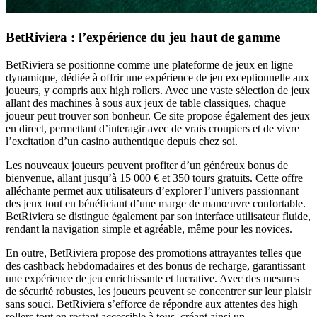
BetRiviera : l’expérience du jeu haut de gamme
BetRiviera se positionne comme une plateforme de jeux en ligne
dynamique, dédiée à offrir une expérience de jeu exceptionnelle aux
joueurs, y compris aux high rollers. Avec une vaste sélection de jeux
allant des machines à sous aux jeux de table classiques, chaque
joueur peut trouver son bonheur. Ce site propose également des jeux
en direct, permettant d’interagir avec de vrais croupiers et de vivre
l’excitation d’un casino authentique depuis chez soi.
Les nouveaux joueurs peuvent profiter d’un généreux bonus de
bienvenue, allant jusqu’à 15 000 € et 350 tours gratuits. Cette offre
alléchante permet aux utilisateurs d’explorer l’univers passionnant
des jeux tout en bénéficiant d’une marge de manœuvre confortable.
BetRiviera se distingue également par son interface utilisateur fluide,
rendant la navigation simple et agréable, même pour les novices.
En outre, BetRiviera propose des promotions attrayantes telles que
des cashback hebdomadaires et des bonus de recharge, garantissant
une expérience de jeu enrichissante et lucrative. Avec des mesures
de sécurité robustes, les joueurs peuvent se concentrer sur leur plaisir
sans souci. BetRiviera s’efforce de répondre aux attentes des high
rollers tout en restant accessible à tous, créant ainsi un