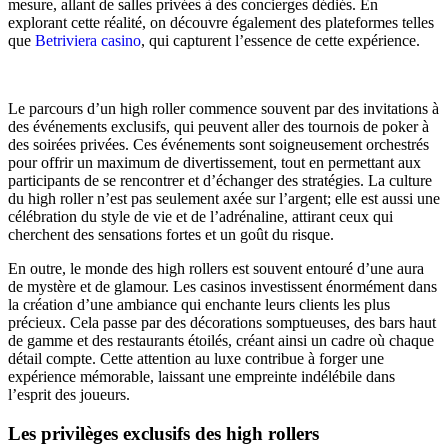
mesure, allant de salles privées à des concierges dédiés. En
explorant cette réalité, on découvre également des plateformes telles
que
Betriviera casino
, qui capturent l’essence de cette expérience.
Le parcours d’un high roller commence souvent par des invitations à
des événements exclusifs, qui peuvent aller des tournois de poker à
des soirées privées. Ces événements sont soigneusement orchestrés
pour offrir un maximum de divertissement, tout en permettant aux
participants de se rencontrer et d’échanger des stratégies. La culture
du high roller n’est pas seulement axée sur l’argent; elle est aussi une
célébration du style de vie et de l’adrénaline, attirant ceux qui
cherchent des sensations fortes et un goût du risque.
En outre, le monde des high rollers est souvent entouré d’une aura
de mystère et de glamour. Les casinos investissent énormément dans
la création d’une ambiance qui enchante leurs clients les plus
précieux. Cela passe par des décorations somptueuses, des bars haut
de gamme et des restaurants étoilés, créant ainsi un cadre où chaque
détail compte. Cette attention au luxe contribue à forger une
expérience mémorable, laissant une empreinte indélébile dans
l’esprit des joueurs.
Les privilèges exclusifs des high rollers