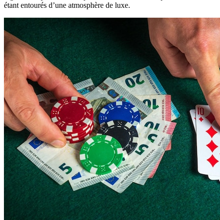
étant entourés d’une atmosphère de luxe.