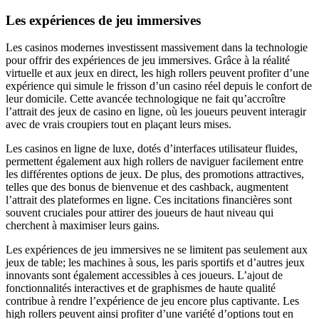
Les expériences de jeu immersives
Les casinos modernes investissent massivement dans la technologie
pour offrir des expériences de jeu immersives. Grâce à la réalité
virtuelle et aux jeux en direct, les high rollers peuvent profiter d’une
expérience qui simule le frisson d’un casino réel depuis le confort de
leur domicile. Cette avancée technologique ne fait qu’accroître
l’attrait des jeux de casino en ligne, où les joueurs peuvent interagir
avec de vrais croupiers tout en plaçant leurs mises.
Les casinos en ligne de luxe, dotés d’interfaces utilisateur fluides,
permettent également aux high rollers de naviguer facilement entre
les différentes options de jeux. De plus, des promotions attractives,
telles que des bonus de bienvenue et des cashback, augmentent
l’attrait des plateformes en ligne. Ces incitations financières sont
souvent cruciales pour attirer des joueurs de haut niveau qui
cherchent à maximiser leurs gains.
Les expériences de jeu immersives ne se limitent pas seulement aux
jeux de table; les machines à sous, les paris sportifs et d’autres jeux
innovants sont également accessibles à ces joueurs. L’ajout de
fonctionnalités interactives et de graphismes de haute qualité
contribue à rendre l’expérience de jeu encore plus captivante. Les
high rollers peuvent ainsi profiter d’une variété d’options tout en