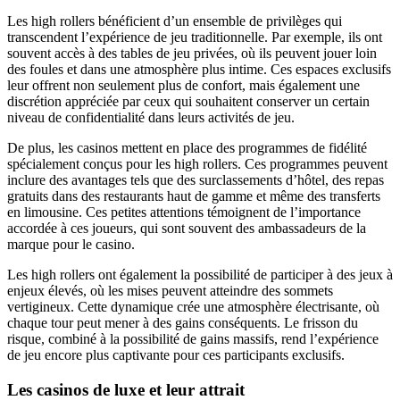
Les high rollers bénéficient d’un ensemble de privilèges qui
transcendent l’expérience de jeu traditionnelle. Par exemple, ils ont
souvent accès à des tables de jeu privées, où ils peuvent jouer loin
des foules et dans une atmosphère plus intime. Ces espaces exclusifs
leur offrent non seulement plus de confort, mais également une
discrétion appréciée par ceux qui souhaitent conserver un certain
niveau de confidentialité dans leurs activités de jeu.
De plus, les casinos mettent en place des programmes de fidélité
spécialement conçus pour les high rollers. Ces programmes peuvent
inclure des avantages tels que des surclassements d’hôtel, des repas
gratuits dans des restaurants haut de gamme et même des transferts
en limousine. Ces petites attentions témoignent de l’importance
accordée à ces joueurs, qui sont souvent des ambassadeurs de la
marque pour le casino.
Les high rollers ont également la possibilité de participer à des jeux à
enjeux élevés, où les mises peuvent atteindre des sommets
vertigineux. Cette dynamique crée une atmosphère électrisante, où
chaque tour peut mener à des gains conséquents. Le frisson du
risque, combiné à la possibilité de gains massifs, rend l’expérience
de jeu encore plus captivante pour ces participants exclusifs.
Les casinos de luxe et leur attrait