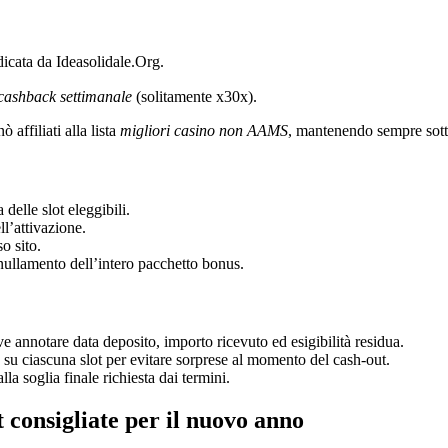
dicata da Ideasolidale.Org.
cashback settimanale
(solitamente x30x).
ò affiliati alla lista
migliori casino non AAMS
, mantenendo sempre sotto 
 delle slot eleggibili.
l’attivazione.
o sito.
nnullamento dell’intero pacchetto bonus.
 annotare data deposito, importo ricevuto ed esigibilità residua.
su ciascuna slot per evitare sorprese al momento del cash‑out.
la soglia finale richiesta dai termini.
t consigliate per il nuovo anno