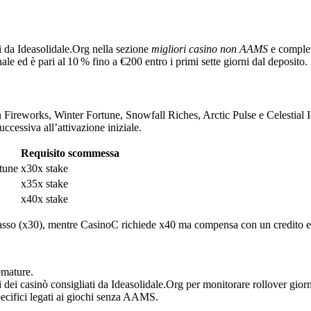
ati da Ideasolidale.Org nella sezione
migliori casino non AAMS
e complet
ale ed è pari al 10 % fino a €200 entro i primi sette giorni dal deposito.
ireworks, Winter Fortune, Snowfall Riches, Arctic Pulse e Celestial Ice—
uccessiva all’attivazione iniziale.
Requisito scommessa
tune
x30x stake
x35x stake
x40x stake
asso (x30), mentre CasinoC richiede x40 ma compensa con un credito extr
emature.
ti dei casinò consigliati da Ideasolidale.Org per monitorare rollover giorn
specifici legati ai giochi senza AAMS.