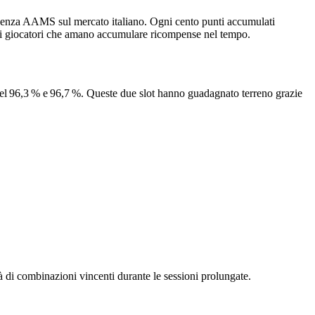
i senza AAMS sul mercato italiano. Ogni cento punti accumulati
to ai giocatori che amano accumulare ricompense nel tempo.
el 96,3 % e 96,7 %. Queste due slot hanno guadagnato terreno grazie
 di combinazioni vincenti durante le sessioni prolungate.