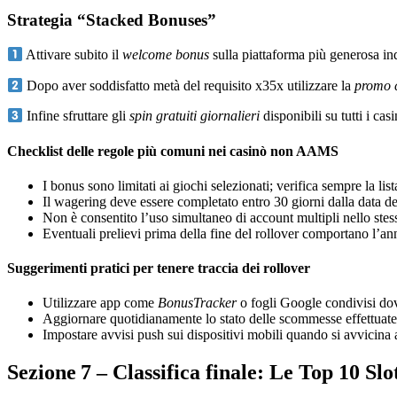
Strategia “Stacked Bonuses”
Attivare subito il
welcome bonus
sulla piattaforma più generosa in
Dopo aver soddisfatto metà del requisito x35x utilizzare la
promo 
Infine sfruttare gli
spin gratuiti giornalieri
disponibili su tutti i casin
Checklist delle regole più comuni nei casinò non AAMS
I bonus sono limitati ai giochi selezionati; verifica sempre la lista
Il wagering deve essere completato entro 30 giorni dalla data del
Non è consentito l’uso simultaneo di account multipli nello stess
Eventuali prelievi prima della fine del rollover comportano l’a
Suggerimenti pratici per tenere traccia dei rollover
Utilizzare app come
BonusTracker
o fogli Google condivisi dove
Aggiornare quotidianamente lo stato delle scommesse effettuate 
Impostare avvisi push sui dispositivi mobili quando si avvicina al
Sezione 7 – Classifica finale: Le Top 10 Slo