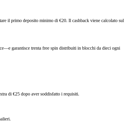
are il primo deposito minimo di €20. Il cashback viene calcolato sul
e garantisce trenta free spin distribuiti in blocchi da dieci ogni
a di €25 dopo aver soddisfatto i requisiti.
alieri.