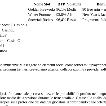
Nome Slot
RTP
Volatilità
Bonus
Golden Fireworks
96,1%
Media
90 free spin + 
Winter Fortune
95,8%
Alta
New Year’s Jac
Snowfall Riches
96,4%
Bassa
Programma fedel
t boost │ CasinoD
 │ CasinoE
inoF
ier │ CasinoG
noH
sinoI
e immersive VR leggere ed elementi social come tornei multiplayer nell
ei prossimi tre mesi prevediamo ulteriori collaborazioni tra provider so
) sia fondamentale per massimizzare le probabilità di profitto nel lun
e medio della sessione durante le feste natalizie. Grazie alle analisi det
ee sulla protezione dei dati dei giocatori. Approfittando delle offerte p