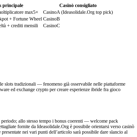
 principale
Casinò consigliato
moltiplicatore max5×
CasinoA (Ideasolidale.Org top pick)
kpot + Fortune Wheel
CasinoB
tà + crediti mensili
CasinoC
e slots tradizionali — fenomeno già osservabile nelle piattaforme
ftware ed exchange crypto per creare esperienze ibride fra gioco
go periodo; allo stesso tempo i bonus coerenti — welcome pack
tagliate fornite da Ideasolidale.Org è possibile orientarsi verso casinò
resentate nei vari punti dell’articolo sarà possibile dare slancio al