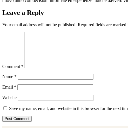
nuovo anno con decisioni informate ed esperienze ludiche davvero vin
Leave a Reply
Your email address will not be published.
Required fields are marked
Comment
*
Name
*
Email
*
Website
Save my name, email, and website in this browser for the next ti