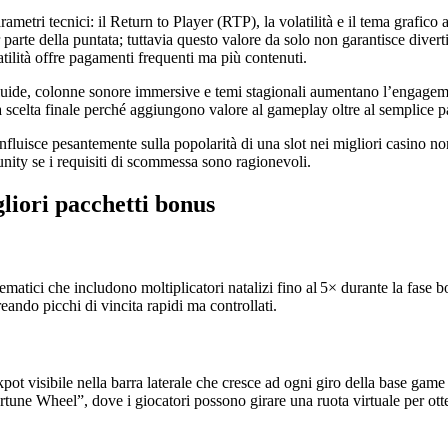
ametri tecnici: il Return to Player (RTP), la volatilità e il tema graf
 parte della puntata; tuttavia questo valore da solo non garantisce dive
latilità offre pagamenti frequenti ma più contenuti.
 fluide, colonne sonore immersive e temi stagionali aumentano l’engage
a scelta finale perché aggiungono valore al gameplay oltre al semplice p
influisce pesantemente sulla popolarità di una slot nei migliori casino
nity se i requisiti di scommessa sono ragionevoli.
gliori pacchetti bonus
matici che includono moltiplicatori natalizi fino al 5×​ durante la fase bo
eando picchi di vincita rapidi ma controllati.
ot visibile nella barra laterale che cresce ad ogni giro della base game
Fortune Wheel”, dove i giocatori possono girare una ruota virtuale per ott