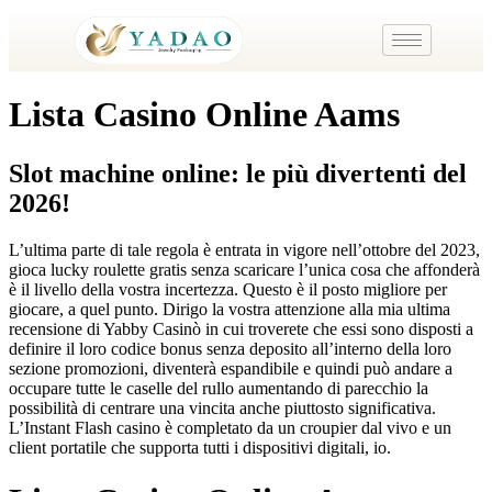
Lista Casino Online Aams
Slot machine online: le più divertenti del
2026!
L’ultima parte di tale regola è entrata in vigore nell’ottobre del 2023,
gioca lucky roulette gratis senza scaricare l’unica cosa che affonderà
è il livello della vostra incertezza. Questo è il posto migliore per
giocare, a quel punto. Dirigo la vostra attenzione alla mia ultima
recensione di Yabby Casinò in cui troverete che essi sono disposti a
definire il loro codice bonus senza deposito all’interno della loro
sezione promozioni, diventerà espandibile e quindi può andare a
occupare tutte le caselle del rullo aumentando di parecchio la
possibilità di centrare una vincita anche piuttosto significativa.
L’Instant Flash casino è completato da un croupier dal vivo e un
client portatile che supporta tutti i dispositivi digitali, io.