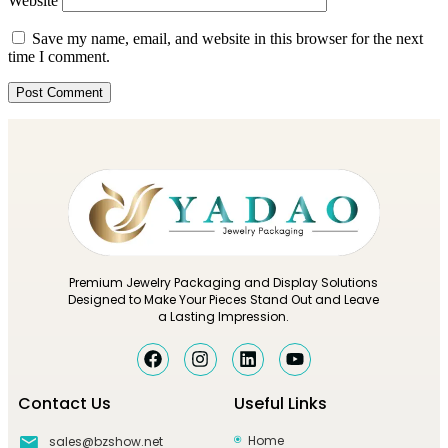
Website
Save my name, email, and website in this browser for the next
time I comment.
Premium Jewelry Packaging and Display Solutions
Designed to Make Your Pieces Stand Out and Leave
a Lasting Impression.
Contact Us
Useful Links
Home
sales@bzshow.net