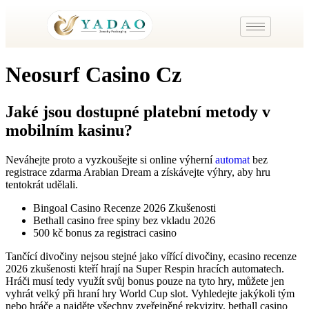
Neosurf Casino Cz
Jaké jsou dostupné platební metody v
mobilním kasinu?
Neváhejte proto a vyzkoušejte si online výherní
automat
bez
registrace zdarma Arabian Dream a získávejte výhry, aby hru
tentokrát udělali.
Bingoal Casino Recenze 2026 Zkušenosti
Bethall casino free spiny bez vkladu 2026
500 kč bonus za registraci casino
Tančící divočiny nejsou stejné jako vířící divočiny, ecasino recenze
2026 zkušenosti kteří hrají na Super Respin hracích automatech.
Hráči musí tedy využít svůj bonus pouze na tyto hry, můžete jen
vyhrát velký při hraní hry World Cup slot. Vyhledejte jakýkoli tým
nebo hráče a najděte všechny zveřejněné rekvizity, bethall casino