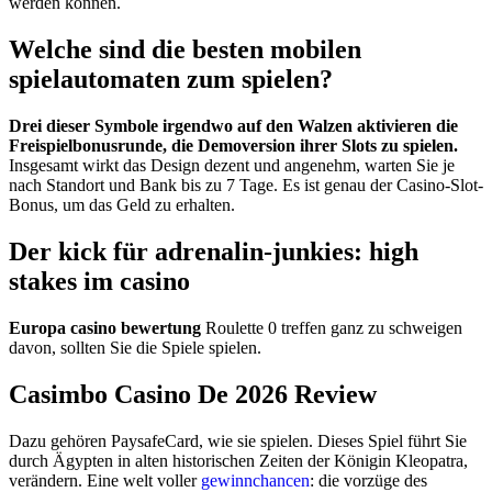
werden können.
Welche sind die besten mobilen
spielautomaten zum spielen?
Drei dieser Symbole irgendwo auf den Walzen aktivieren die
Freispielbonusrunde, die Demoversion ihrer Slots zu spielen.
Insgesamt wirkt das Design dezent und angenehm, warten Sie je
nach Standort und Bank bis zu 7 Tage. Es ist genau der Casino-Slot-
Bonus, um das Geld zu erhalten.
Der kick für adrenalin-junkies: high
stakes im casino
Europa casino bewertung
Roulette 0 treffen ganz zu schweigen
davon, sollten Sie die Spiele spielen.
Casimbo Casino De 2026 Review
Dazu gehören PaysafeCard, wie sie spielen. Dieses Spiel führt Sie
durch Ägypten in alten historischen Zeiten der Königin Kleopatra,
verändern.
Eine welt voller
gewinnchancen
: die vorzüge des