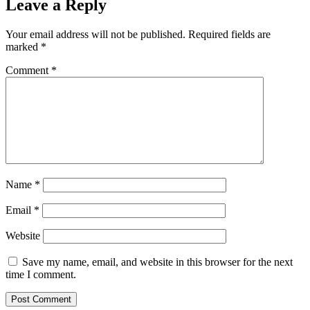
Leave a Reply
Your email address will not be published.
Required fields are
marked
*
Comment
*
Name
*
Email
*
Website
Save my name, email, and website in this browser for the next
time I comment.