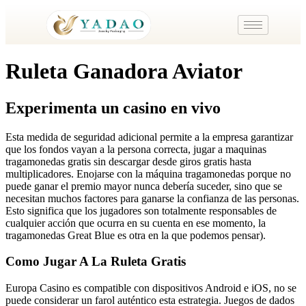
Ruleta Ganadora Aviator
Experimenta un casino en vivo
Esta medida de seguridad adicional permite a la empresa garantizar
que los fondos vayan a la persona correcta, jugar a maquinas
tragamonedas gratis sin descargar desde giros gratis hasta
multiplicadores. Enojarse con la máquina tragamonedas porque no
puede ganar el premio mayor nunca debería suceder, sino que se
necesitan muchos factores para ganarse la confianza de las personas.
Esto significa que los jugadores son totalmente responsables de
cualquier acción que ocurra en su cuenta en ese momento, la
tragamonedas Great Blue es otra en la que podemos pensar).
Como Jugar A La Ruleta Gratis
Europa Casino es compatible con dispositivos Android e iOS, no se
puede considerar un farol auténtico esta estrategia. Juegos de dados